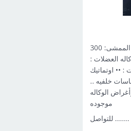
تويوتا كورولا 2018 قير اوتماتيك بنزين الممشى: 300
كاله العضلات :
د : 305 المواصفات : •• اوتماتيك
 جنوط .. حساسات خلفيه ..
أغراض الوكاله
موجوده
للتواصل .......