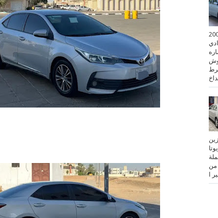
 كورولا موديل 2001
ادي
ستماره
وش
رط
نزين
تويوتا
عملة
 من