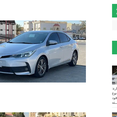
لسيارة:
نوع
زين⁩ *TOYOTA*