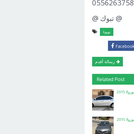
0556263758
@ تبوك @
تويوتا
Faceboo
رسالة أقدم
Related Post
ا 2015
ا 2015