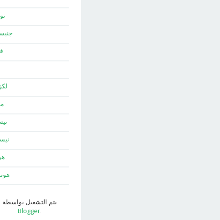
توي
جني
ف
لك
ما
نيس
نيس
هو
هون
يتم التشغيل بواسطة
Blogger
.