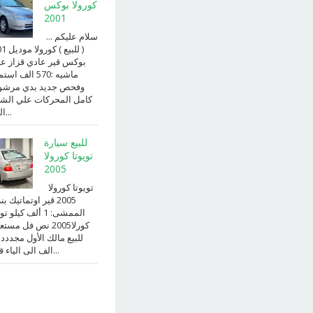
كورولا بوكس
2001
سلام عليكم ...
( للبيع )
بوكس قير عادي قزاز ع
ماشيه :570 الف ا
وفحص جديد بدي مرش
كامل المحركات علي الش
الداخ...
للبيع سيارة
تويوتا كورولا
2005
تويوتا كورولا
2005 قير اوتماتيك ب
الممشى: 1 ألف كيلو 
كورلا2005 نص فل مست
للبيع مالك الأول مجددد
الف الى الياء قير ا...