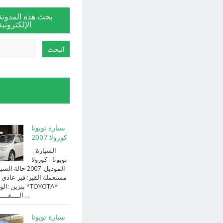
بحث هذه المدونة
الإلكترونية
الإبلاغ عن إساءة
الاستخدام
سيارة تويوتا
كورولا 2007
السيارة:
⁨تويوتا⁩ - ⁨كورولا⁩
الموديل: ⁨2007⁩ حالة ا
⁨مستعملة⁩ القير: ⁨قير عادي⁩ 
الوقود: ⁨بن
الــــفــــــئه ...
سيارة تويوتا