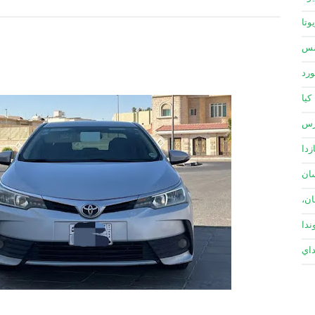
وتا
سس
ورد
كيا
زس
زدا
ان
ان،
ندا
داي