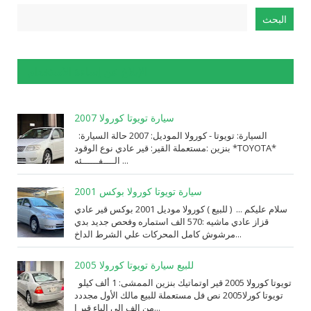
الإبلاغ عن إساءة الاستخدام
سيارة تويوتا كورولا 2007
السيارة: ⁨تويوتا⁩ - ⁨كورولا⁩ الموديل: ⁨2007⁩ حالة السيارة:
⁨مستعملة⁩ القير: ⁨قير عادي⁩ نوع الوقود: ⁨بنزين⁩ *TOYOTA*
الــــفــــــئه ...
سيارة تويوتا كورولا بوكس 2001
سلام عليكم ... ( للبيع ) كورولا موديل 2001 بوكس قير عادي
قزاز عادي ماشيه :570 الف استماره وفحص جديد بدي
مرشوش كامل المحركات علي الشرط الداخ...
للبيع سيارة تويوتا كورولا 2005
تويوتا كورولا 2005 قير اوتماتيك بنزين الممشى: 1 ألف كيلو
تويوتا كورلا2005 نص فل مستعملة للبيع مالك الأول مجددد
من الف الى الياء قير ا...