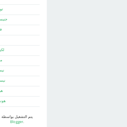
توي
جني
ف
لك
ما
نيس
نيس
هو
هون
يتم التشغيل بواسطة
Blogger
.