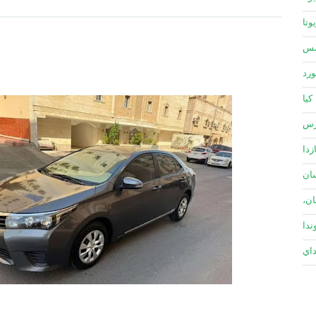
وتا
سس
ورد
كيا
زس
زدا
ان
ان،
ندا
داي