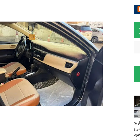
لسيارة:
نوع
زين⁩ *TOYOTA*