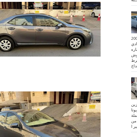
 كورولا موديل 2001
ادي
ستماره
وش
رط
نزين
تويوتا
عملة
 من