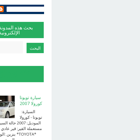
بحث هذه المدونة
الإلكترونية
الإبلاغ عن إساءة
الاستخدام
سيارة تويوتا
كورولا 2007
السيارة:
⁨تويوتا⁩ - ⁨كورولا⁩
الموديل: ⁨2007⁩ حالة ا
⁨مستعملة⁩ القير: ⁨قير عادي⁩ 
الوقود: ⁨بن
الــــفــــــئه ...