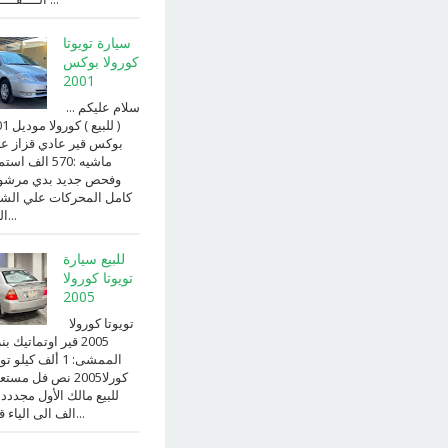
سيارة تويوتا
كورولا بوكس
2001
سلام عليكم ...
( للبيع )
بوكس قير عادي قزاز ع
ماشيه :570 الف ا
وفحص جديد بدي مرش
كامل المحركات علي الش
الداخ...
للبيع سيارة
تويوتا كورولا
2005
تويوتا كورولا
2005 قير اوتماتيك ب
الممشى: 1 ألف كيلو 
كورلا2005 نص فل مست
للبيع مالك الأول مجددد
الف الى الياء قير ا...