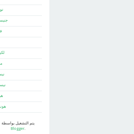
توي
جني
ف
لك
ما
نيس
نيس
هو
هون
يتم التشغيل بواسطة
Blogger
.