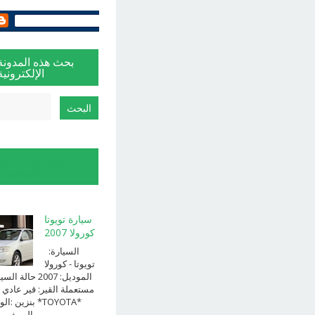
بحث هذه المدونة
الإلكترونية
الإبلاغ عن إساءة
الاستخدام
سيارة تويوتا
كورولا 2007
السيارة:
⁨تويوتا⁩ - ⁨كورولا⁩
الموديل: ⁨2007⁩ حالة ا
⁨مستعملة⁩ القير: ⁨قير عادي⁩ 
الوقود: ⁨بن
الــــفــــــئه ...