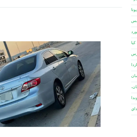
وتا
سس
ورد
كيا
زس
زدا
ان
ان،
ندا
داي