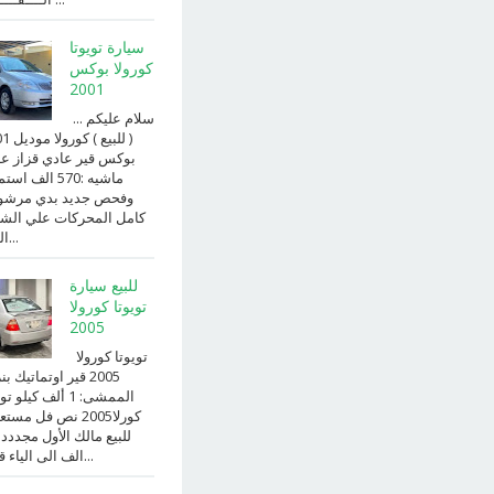
سيارة تويوتا
كورولا بوكس
2001
سلام عليكم ...
( للبيع )
بوكس قير عادي قزاز ع
ماشيه :570 الف ا
وفحص جديد بدي مرش
كامل المحركات علي الش
الداخ...
للبيع سيارة
تويوتا كورولا
2005
تويوتا كورولا
2005 قير اوتماتيك ب
الممشى: 1 ألف كيلو 
كورلا2005 نص فل مست
للبيع مالك الأول مجددد
الف الى الياء قير ا...