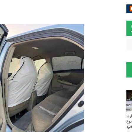
لسيارة:
نوع
زين⁩ *TOYOTA*