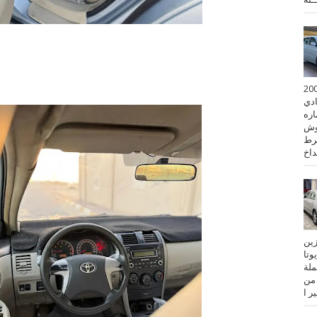
 كورولا موديل 2001
ادي
ستماره
وش
رط
نزين
تويوتا
عملة
 من