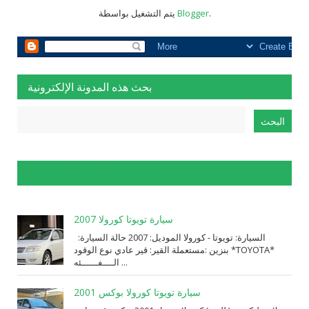
.
Blogger
يتم التشغيل بواسطة
بحث هذه المدونة الإلكترونية
الإبلاغ عن إساءة الاستخدام
سيارة تويوتا كورولا 2007
السيارة: ⁨تويوتا⁩ - ⁨كورولا⁩ الموديل: ⁨2007⁩ حالة السيارة:
⁨مستعملة⁩ القير: ⁨قير عادي⁩ نوع الوقود: ⁨بنزين⁩ *TOYOTA*
الــــفــــــئه ...
سيارة تويوتا كورولا بوكس 2001