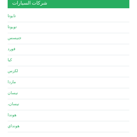
شركات السيارات
تايوتا
تويوتا
جنيسس
فورد
كيا
لكزس
مازدا
نيسان
نيسان،
هوندا
هونداي