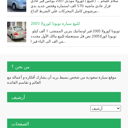
سلام عليكم ... ( للبيع ) كورولا موديل 2001 بوكس قير عادي
قزاز عادي ماشيه :570 الف استماره وفحص جديد بدي
مرشوش كامل المحركات علي الشرط الداخ...
للبيع سيارة تويوتا كورولا 2005
تويوتا كورولا 2005 قير اوتماتيك بنزين الممشى: 1 ألف كيلو
تويوتا كورلا2005 نص فل مستعملة للبيع مالك الأول مجددد
من الف الى الياء قير ا...
من نحن ؟
موقع سيارة سعودية من شخص بسيط يريد أن يشارك أفكاره و أعماله مع
العالم و تقاسم الفائدة
أرشيف
الصفحات