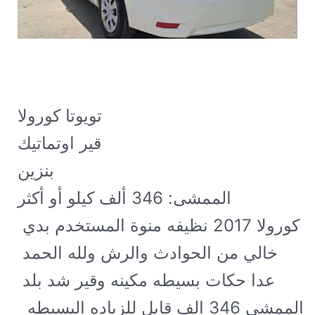
تويوتا كورولا XLI 2017

قير اوتماتيك

بنزين

الممشى: 346 ألف كيلو أو أكثر
كورولا 2017 نظيفه منوة المستخدم بدي 
خالي من الحوادث والرش ولله الحمد 
عدا حكات بسيطه مكينه وقير شد بلد 
الممشى 346 الف قابل للزياده البسيطه  