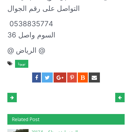
التواصل على رقم الجوال
 0538835774

السوم واصل 36
@ الرياض @
تويوتا
Related Post
للبيع سيارة تويوتا كورولا 2017