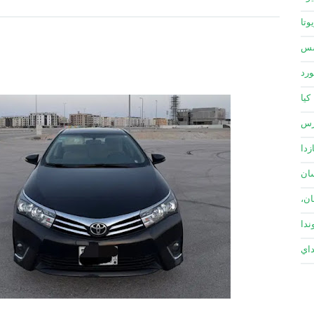
وتا
سس
ورد
كيا
زس
زدا
ان
ان،
ندا
داي