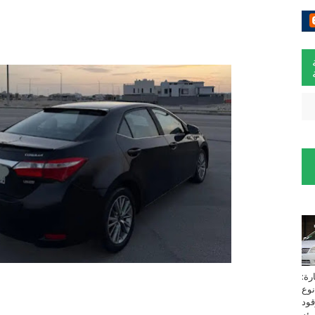
لسيارة:
نوع
زين⁩ *TOYOTA*