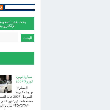
بحث هذه المدونة
الإلكترونية
الإبلاغ عن إساءة
الاستخدام
سيارة تويوتا
كورولا 2007
السيارة:
⁨تويوتا⁩ - ⁨كورولا⁩
الموديل: ⁨2007⁩ حالة ا
⁨مستعملة⁩ القير: ⁨قير عادي⁩ 
الوقود: ⁨بن
الــــفــــــئه ...