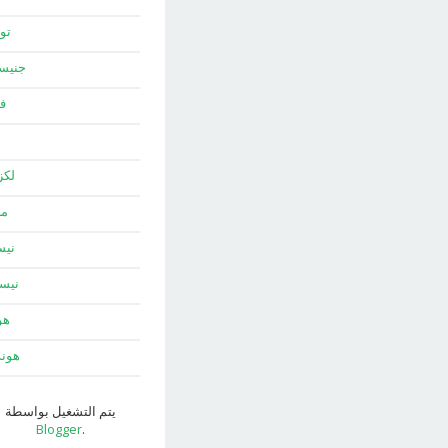
توي
جني
ف
لك
ما
نيس
نيس
هو
هون
يتم التشغيل بواسطة
Blogger
.