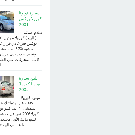
سيارة تويوتا
كورولا بوكس
2001
سلام عليكم ...
( للبيع )
بوكس قير عادي قزاز ع
ماشيه :570 الف ا
وفحص جديد بدي مرش
كامل المحركات علي الش
الداخ...
للبيع سيارة
تويوتا كورولا
2005
تويوتا كورولا
2005 قير اوتماتيك ب
الممشى: 1 ألف كيلو 
كورلا2005 نص فل مست
للبيع مالك الأول مجددد
الف الى الياء قير ا...