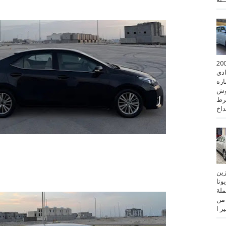
 كورولا موديل 2001
ادي
ستماره
وش
رط
نزين
تويوتا
عملة
 من