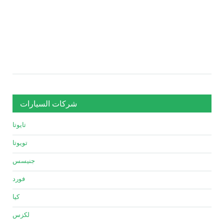
شركات السيارات
تايوتا
تويوتا
جنيسس
فورد
كيا
لكزس