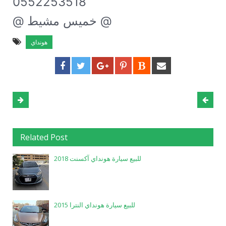
0552253518
@ خميس مشيط @
هونداي
Related Post
للبيع سيارة هونداي آكسنت 2018
للبيع سيارة هونداي النترا 2015