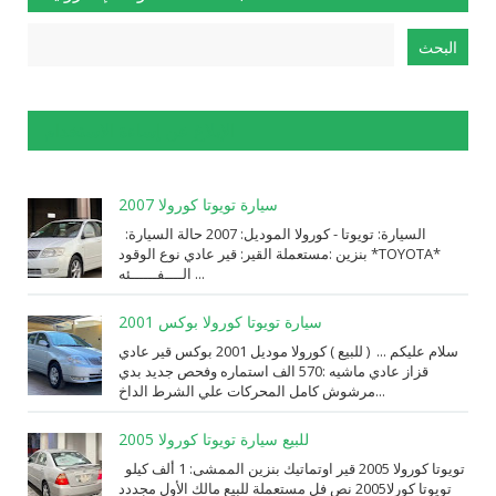
الإبلاغ عن إساءة الاستخدام
سيارة تويوتا كورولا 2007
السيارة: ⁨تويوتا⁩ - ⁨كورولا⁩ الموديل: ⁨2007⁩ حالة السيارة:
⁨مستعملة⁩ القير: ⁨قير عادي⁩ نوع الوقود: ⁨بنزين⁩ *TOYOTA*
الــــفــــــئه ...
سيارة تويوتا كورولا بوكس 2001
سلام عليكم ... ( للبيع ) كورولا موديل 2001 بوكس قير عادي
قزاز عادي ماشيه :570 الف استماره وفحص جديد بدي
مرشوش كامل المحركات علي الشرط الداخ...
للبيع سيارة تويوتا كورولا 2005
تويوتا كورولا 2005 قير اوتماتيك بنزين الممشى: 1 ألف كيلو
تويوتا كورلا2005 نص فل مستعملة للبيع مالك الأول مجددد