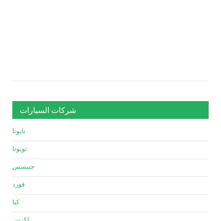
شركات السيارات
تايوتا
تويوتا
جنيسس
فورد
كيا
لكزس