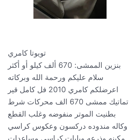
تويوتا كامري GLX 2010 قير اوتماتيك
بنزين الممشى: 670 ألف كيلو أو أكثر
سلام عليكم ورحمة الله وبركاته
اعرضلكم كامري 2010 فل كامل قير
تماتيك ممشى 670 الف محركات شرط
بطنيت الموتر منفوضه وغلب القطع
وكاله مندوده دركسون وعكوس كراسي
مكينه وذرعه ويايات كراسي مساعدات