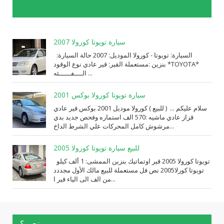
الإبلاغ عن إساءة الاستخدام
سيارة تويوتا كورولا 2007
السيارة: ⁨تويوتا⁩ - ⁨كورولا⁩ الموديل: ⁨2007⁩ حالة السيارة:
⁨مستعملة⁩ القير: ⁨قير عادي⁩ نوع الوقود: ⁨بنزين⁩ *TOYOTA*
الــــفــــــئه ...
سيارة تويوتا كورولا بوكس 2001
سلام عليكم ... ( للبيع ) كورولا موديل 2001 بوكس قير عادي
قزاز عادي ماشيه :570 الف استماره وفحص جديد بدي
مرشوش كامل المحركات علي الشرط الداخ...
للبيع سيارة تويوتا كورولا 2005
تويوتا كورولا 2005 قير اوتماتيك بنزين الممشى: 1 ألف كيلو
تويوتا كورلا2005 نص فل مستعملة للبيع مالك الأول مجددد
من الف الى الياء قير ا...
من نحن ؟