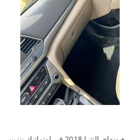
هيونداي النترا 2018 قير اوتماتيك بنزين