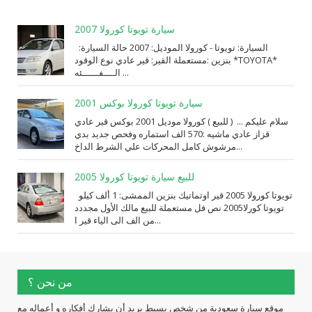
سيارة تويوتا كورولا 2007
السيارة: ⁨تويوتا⁩ - ⁨كورولا⁩ الموديل: ⁨2007⁩ حالة السيارة:
⁨مستعملة⁩ القير: ⁨قير عادي⁩ نوع الوقود: ⁨بنزين⁩ *TOYOTA*
الــــفــــــئه ...
سيارة تويوتا كورولا بوكس 2001
سلام عليكم ... ( للبيع ) كورولا موديل 2001 بوكس قير عادي
قزاز عادي ماشيه :570 الف استماره وفحص جديد بدي
مرشوش كامل المحركات علي الشرط الداخ...
للبيع سيارة تويوتا كورولا 2005
تويوتا كورولا 2005 قير اوتماتيك بنزين الممشى: 1 ألف كيلو
تويوتا كورلا2005 نص فل مستعملة للبيع مالك الأول مجددد
من الف الى الياء قير ا...
من نحن ؟
موقع سيارة سعودية من شخص بسيط يريد أن يشارك أفكاره و أعماله مع