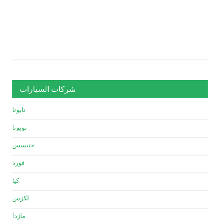
شركات السيارات
تايوتا
تويوتا
جنيسس
فورد
كيا
لكزس
مازدا