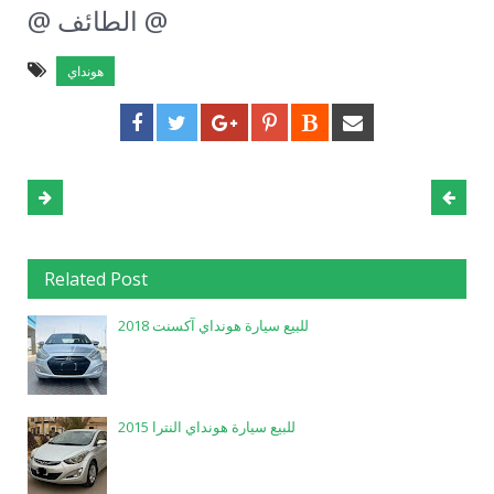
@ الطائف @
هونداي
Related Post
للبيع سيارة هونداي آكسنت 2018
للبيع سيارة هونداي النترا 2015