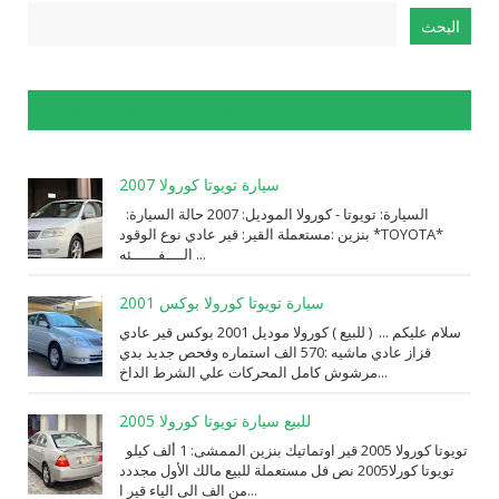
الإبلاغ عن إساءة الاستخدام
سيارة تويوتا كورولا 2007
السيارة: ⁨تويوتا⁩ - ⁨كورولا⁩ الموديل: ⁨2007⁩ حالة السيارة:
⁨مستعملة⁩ القير: ⁨قير عادي⁩ نوع الوقود: ⁨بنزين⁩ *TOYOTA*
الــــفــــــئه ...
سيارة تويوتا كورولا بوكس 2001
سلام عليكم ... ( للبيع ) كورولا موديل 2001 بوكس قير عادي
قزاز عادي ماشيه :570 الف استماره وفحص جديد بدي
مرشوش كامل المحركات علي الشرط الداخ...
للبيع سيارة تويوتا كورولا 2005
تويوتا كورولا 2005 قير اوتماتيك بنزين الممشى: 1 ألف كيلو
تويوتا كورلا2005 نص فل مستعملة للبيع مالك الأول مجددد
من الف الى الياء قير ا...