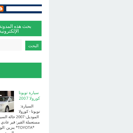
بحث هذه المدونة
الإلكترونية
الإبلاغ عن إساءة
الاستخدام
سيارة تويوتا
كورولا 2007
السيارة:
⁨تويوتا⁩ - ⁨كورولا⁩
الموديل: ⁨2007⁩ حالة ا
⁨مستعملة⁩ القير: ⁨قير عادي⁩ 
الوقود: ⁨بن
الــــفــــــئه ...