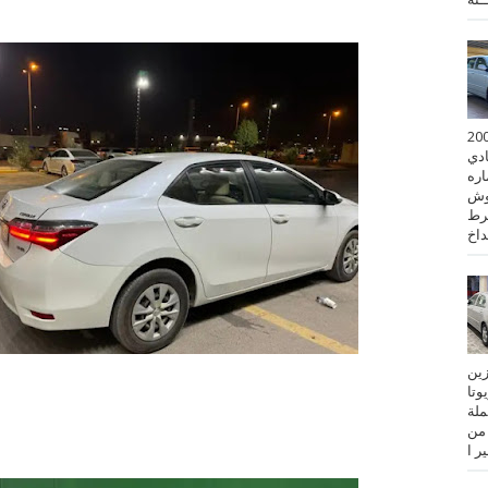
 كورولا موديل 2001
ادي
ستماره
وش
رط
نزين
تويوتا
عملة
 من