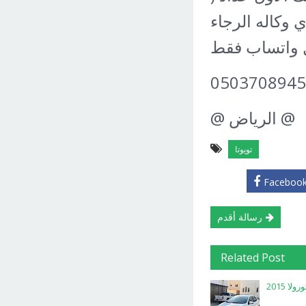
بدي وكاله الرجاء
 واتساب فقط
0503708945
@ الرياض @
تويوتا
Faceboo
رسالة أقدم
Related Post
ا 2015