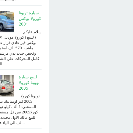
سيارة تويوتا
كورولا بوكس
2001
سلام عليكم ...
( للبيع )
بوكس قير عادي قزاز ع
ماشيه :570 الف ا
وفحص جديد بدي مرش
كامل المحركات علي الش
الداخ...
للبيع سيارة
تويوتا كورولا
2005
تويوتا كورولا
2005 قير اوتماتيك ب
الممشى: 1 ألف كيلو 
كورلا2005 نص فل مست
للبيع مالك الأول مجددد
الف الى الياء قير ا...