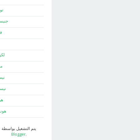
توي
جني
ف
لك
ما
نيس
نيس
هو
هون
يتم التشغيل بواسطة
Blogger
.