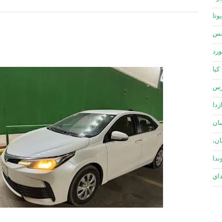
وتا
سس
ورد
كيا
زس
زدا
ان
ان،
ندا
داي