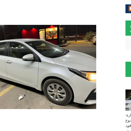
لسيارة:
نوع
زين⁩ *TOYOTA*