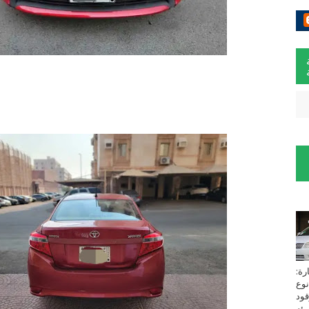
لسيارة:
نوع
زين⁩ *TOYOTA*