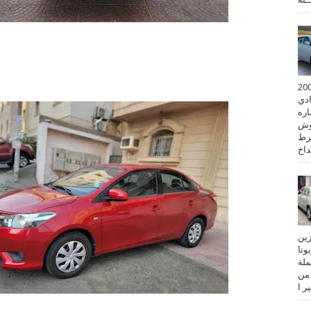
 كورولا موديل 2001
ادي
ستماره
وش
رط
نزين
تويوتا
عملة
 من