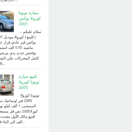
سيارة تويوتا
كورولا بوكس
2001
سلام عليكم ...
( للبيع )
بوكس قير عادي قزاز ع
ماشيه :570 الف ا
وفحص جديد بدي مرش
كامل المحركات علي الش
الداخ...
للبيع سيارة
تويوتا كورولا
2005
تويوتا كورولا
2005 قير اوتماتيك ب
الممشى: 1 ألف كيلو 
كورلا2005 نص فل مست
للبيع مالك الأول مجددد
الف الى الياء قير ا...