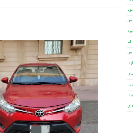
وتا
سس
ورد
كيا
زس
زدا
ان
ان،
ندا
داي