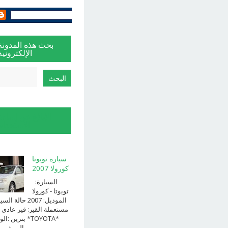
بحث هذه المدونة
الإلكترونية
الإبلاغ عن إساءة
الاستخدام
سيارة تويوتا
كورولا 2007
السيارة:
⁨تويوتا⁩ - ⁨كورولا⁩
الموديل: ⁨2007⁩ حالة ا
⁨مستعملة⁩ القير: ⁨قير عادي⁩ 
الوقود: ⁨بن
الــــفــــــئه ...