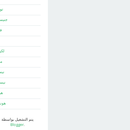
توي
جني
ف
لك
ما
نيس
نيس
هو
هون
يتم التشغيل بواسطة
Blogger
.