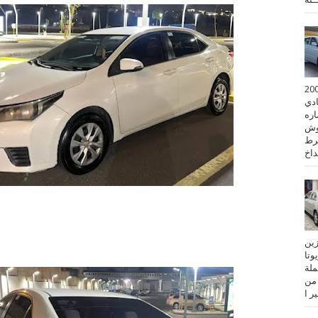
 كورولا موديل 2001
ادي
ستماره
وش
رط
نزين
تويوتا
عملة
 من