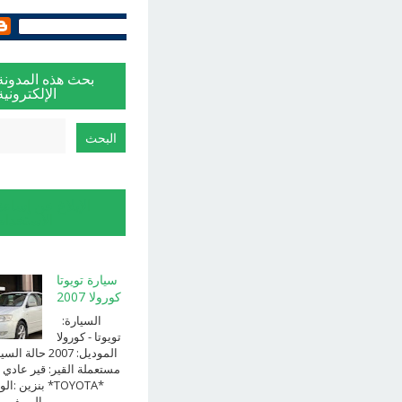
بحث هذه المدونة
الإلكترونية
الإبلاغ عن إساءة
الاستخدام
سيارة تويوتا
كورولا 2007
السيارة:
⁨تويوتا⁩ - ⁨كورولا⁩
الموديل: ⁨2007⁩ حالة ا
⁨مستعملة⁩ القير: ⁨قير عادي⁩ 
الوقود: ⁨بن
الــــفــــــئه ...