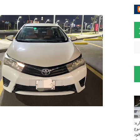
لسيارة:
نوع
زين⁩ *TOYOTA*