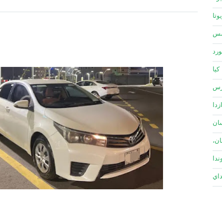
وتا
سس
ورد
كيا
زس
زدا
ان
ان،
ندا
داي