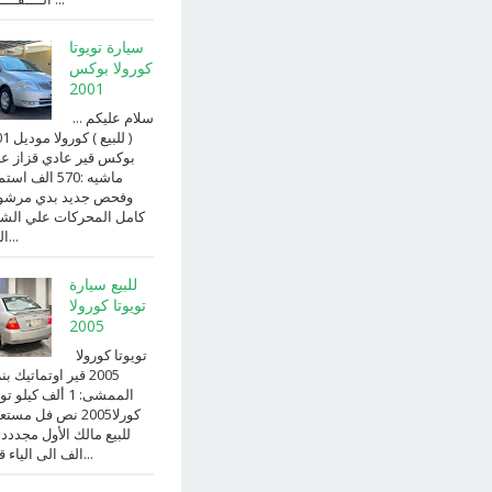
سيارة تويوتا
كورولا بوكس
2001
سلام عليكم ...
( للبيع )
بوكس قير عادي قزاز ع
ماشيه :570 الف ا
وفحص جديد بدي مرش
كامل المحركات علي الش
الداخ...
للبيع سيارة
تويوتا كورولا
2005
تويوتا كورولا
2005 قير اوتماتيك ب
الممشى: 1 ألف كيلو 
كورلا2005 نص فل مست
للبيع مالك الأول مجددد
الف الى الياء قير ا...