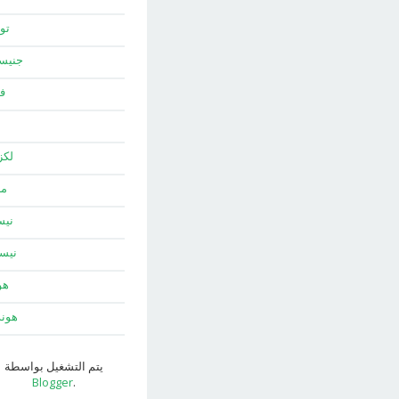
توي
جني
ف
لك
ما
نيس
نيس
هو
هون
يتم التشغيل بواسطة
Blogger
.