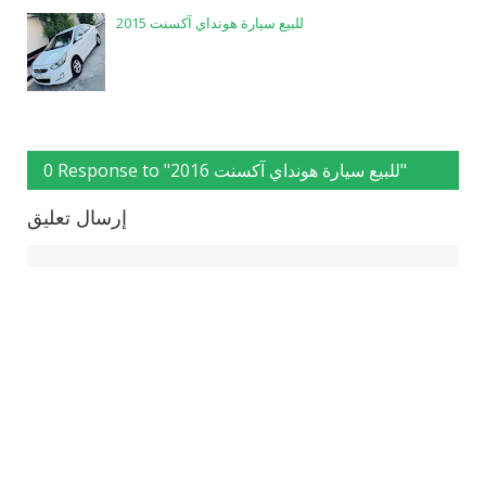
للبيع سيارة هونداي آكسنت 2015
0 Response to "للبيع سيارة هونداي آكسنت 2016"
إرسال تعليق