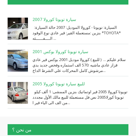
سيارة تويوتا كورولا 2007
السيارة: ⁨تويوتا⁩ - ⁨كورولا⁩ الموديل: ⁨2007⁩ حالة السيارة:
⁨مستعملة⁩ القير: ⁨قير عادي⁩ نوع الوقود: ⁨بنزين⁩ *TOYOTA*
الــــفــــــئه ...
سيارة تويوتا كورولا بوكس 2001
سلام عليكم ... ( للبيع ) كورولا موديل 2001 بوكس قير عادي
قزاز عادي ماشيه :570 الف استماره وفحص جديد بدي
مرشوش كامل المحركات علي الشرط الداخ...
للبيع سيارة تويوتا كورولا 2005
تويوتا كورولا 2005 قير اوتماتيك بنزين الممشى: 1 ألف كيلو
تويوتا كورلا2005 نص فل مستعملة للبيع مالك الأول مجددد
من الف الى الياء قير ا...
من نحن ؟