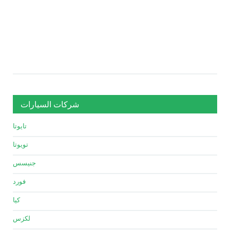
شركات السيارات
تايوتا
تويوتا
جنيسس
فورد
كيا
لكزس