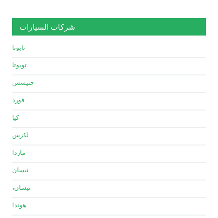
شركات السيارات
تايوتا
تويوتا
جنيسس
فورد
كيا
لكزس
مازدا
نيسان
نيسان،
هوندا