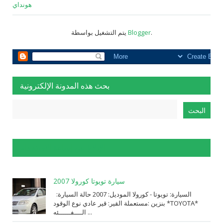
هونداي
.
Blogger
يتم التشغيل بواسطة
بحث هذه المدونة الإلكترونية
الإبلاغ عن إساءة الاستخدام
سيارة تويوتا كورولا 2007
السيارة: ⁨تويوتا⁩ - ⁨كورولا⁩ الموديل: ⁨2007⁩ حالة السيارة:
⁨مستعملة⁩ القير: ⁨قير عادي⁩ نوع الوقود: ⁨بنزين⁩ *TOYOTA*
الــــفــــــئه ...