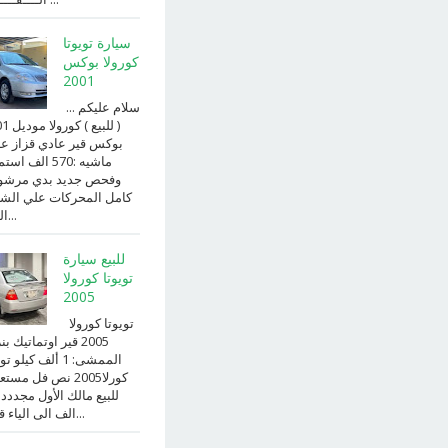
سيارة تويوتا
كورولا بوكس
2001
سلام عليكم ...
( للبيع )
بوكس قير عادي قزاز ع
ماشيه :570 الف ا
وفحص جديد بدي مرش
كامل المحركات علي الش
الداخ...
للبيع سيارة
تويوتا كورولا
2005
تويوتا كورولا
2005 قير اوتماتيك ب
الممشى: 1 ألف كيلو 
كورلا2005 نص فل مست
للبيع مالك الأول مجددد
الف الى الياء قير ا...