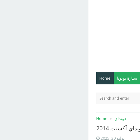
سيارة تويوتا
Home
هونداي
Home
داي آكسنت 2014
يوليو 30, 2025