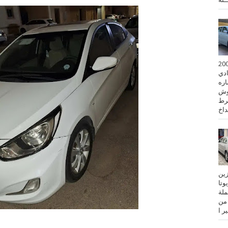
 كورولا موديل 2001
ادي
ستماره
وش
رط
نزين
تويوتا
عملة
 من