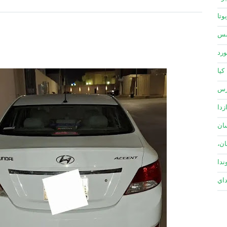
وتا
سس
ورد
كيا
زس
زدا
ان
ان،
ندا
داي