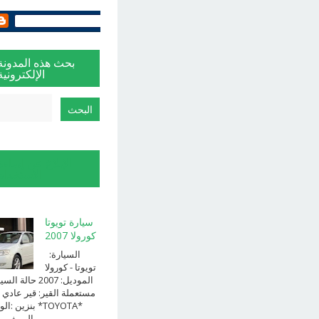
بحث هذه المدونة
الإلكترونية
الإبلاغ عن إساءة
الاستخدام
سيارة تويوتا
كورولا 2007
السيارة:
⁨تويوتا⁩ - ⁨كورولا⁩
الموديل: ⁨2007⁩ حالة ا
⁨مستعملة⁩ القير: ⁨قير عادي⁩ 
الوقود: ⁨بن
الــــفــــــئه ...