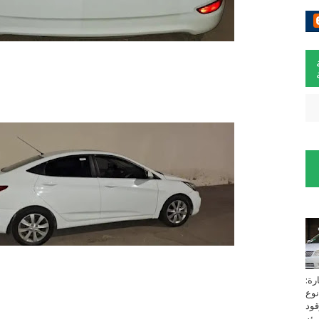
لسيارة:
نوع
زين⁩ *TOYOTA*