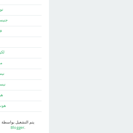
توي
جني
ف
لك
ما
نيس
نيس
هو
هون
يتم التشغيل بواسطة
Blogger
.