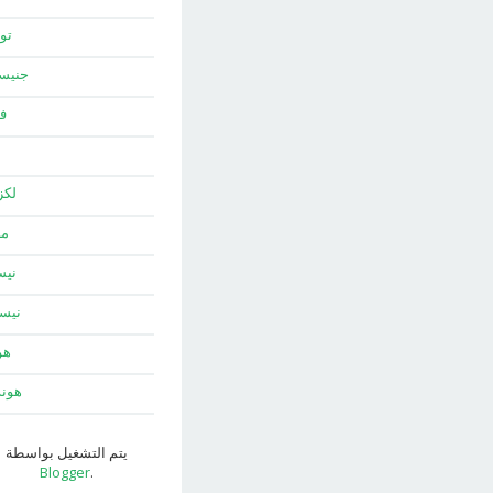
توي
جني
ف
لك
ما
نيس
نيس
هو
هون
يتم التشغيل بواسطة
Blogger
.