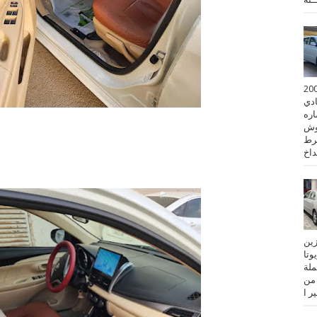
 كورولا موديل 2001
ادي
ستماره
وش
رط
نزين
تويوتا
عملة
 من