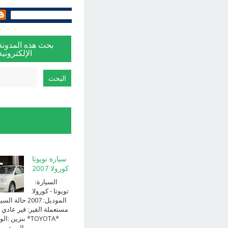
بحث هذه المدونة
الإلكترونية
الإبلاغ عن إساءة
الاستخدام
سيارة تويوتا
كورولا 2007
السيارة:
⁨تويوتا⁩ - ⁨كورولا⁩
الموديل: ⁨2007⁩ حالة ا
⁨مستعملة⁩ القير: ⁨قير عادي⁩ 
الوقود: ⁨بن
الــــفــــــئه ...