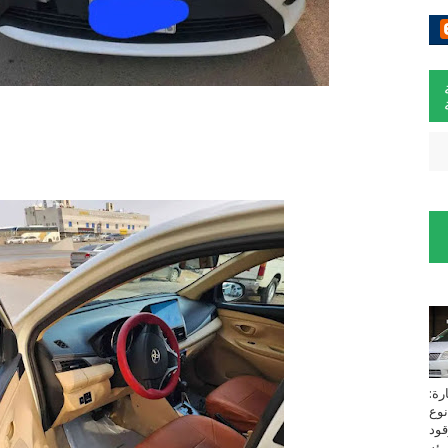
لسيارة:
نوع
زين⁩ *TOYOTA*