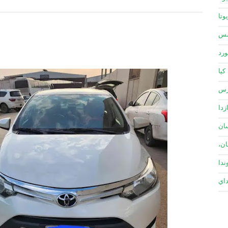
وتا
سس
ورد
كيا
زس
زدا
ان
ان،
ندا
داي