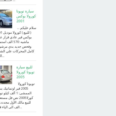
سيارة تويوتا
كورولا بوكس
2001
سلام عليكم ...
( للبيع )
بوكس قير عادي قزاز ع
ماشيه :570 الف ا
وفحص جديد بدي مرش
كامل المحركات علي الش
الداخ...
للبيع سيارة
تويوتا كورولا
2005
تويوتا كورولا
2005 قير اوتماتيك ب
الممشى: 1 ألف كيلو 
كورلا2005 نص فل مست
للبيع مالك الأول مجددد
الف الى الياء قير ا...