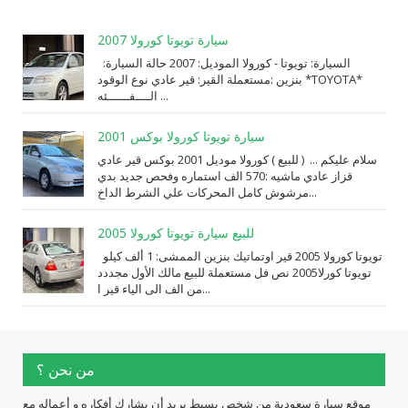
سيارة تويوتا كورولا 2007
السيارة: ⁨تويوتا⁩ - ⁨كورولا⁩ الموديل: ⁨2007⁩ حالة السيارة:
⁨مستعملة⁩ القير: ⁨قير عادي⁩ نوع الوقود: ⁨بنزين⁩ *TOYOTA*
الــــفــــــئه ...
سيارة تويوتا كورولا بوكس 2001
سلام عليكم ... ( للبيع ) كورولا موديل 2001 بوكس قير عادي
قزاز عادي ماشيه :570 الف استماره وفحص جديد بدي
مرشوش كامل المحركات علي الشرط الداخ...
للبيع سيارة تويوتا كورولا 2005
تويوتا كورولا 2005 قير اوتماتيك بنزين الممشى: 1 ألف كيلو
تويوتا كورلا2005 نص فل مستعملة للبيع مالك الأول مجددد
من الف الى الياء قير ا...
من نحن ؟
موقع سيارة سعودية من شخص بسيط يريد أن يشارك أفكاره و أعماله مع