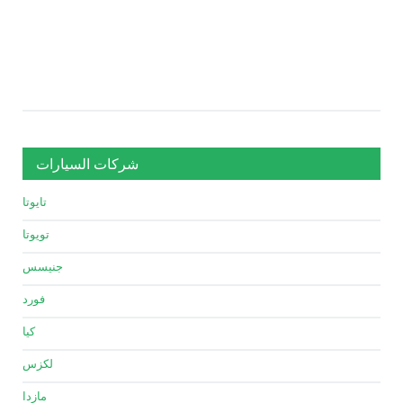
شركات السيارات
تايوتا
تويوتا
جنيسس
فورد
كيا
لكزس
مازدا