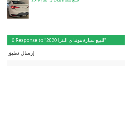
للبيع سيارة هونداي النترا 2019
0 Response to "للبيع سيارة هونداي النترا 2020"
إرسال تعليق