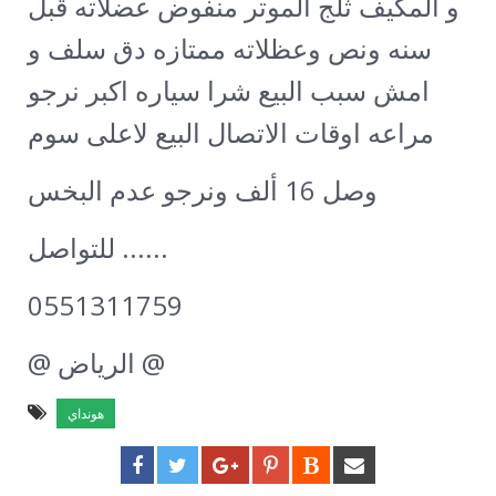
و المكيف ثلج الموتر منفوض عضلاته قبل
سنه ونص وعظلاته ممتازه دق سلف و
امش سبب البيع شرا سياره اكبر نرجو
مراعه اوقات الاتصال البيع لاعلى سوم
وصل 16 ألف ونرجو عدم البخس
للتواصل ......
0551311759
@ الرياض @
هونداي