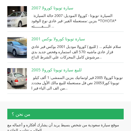
سيارة تويوتا كورولا 2007
السيارة: ⁨تويوتا⁩ - ⁨كورولا⁩ الموديل: ⁨2007⁩ حالة السيارة:
⁨مستعملة⁩ القير: ⁨قير عادي⁩ نوع الوقود: ⁨بنزين⁩ *TOYOTA*
الــــفــــــئه ...
سيارة تويوتا كورولا بوكس 2001
سلام عليكم ... ( للبيع ) كورولا موديل 2001 بوكس قير عادي
قزاز عادي ماشيه :570 الف استماره وفحص جديد بدي
مرشوش كامل المحركات علي الشرط الداخ...
للبيع سيارة تويوتا كورولا 2005
تويوتا كورولا 2005 قير اوتماتيك بنزين الممشى: 1 ألف كيلو
تويوتا كورلا2005 نص فل مستعملة للبيع مالك الأول مجددد
من الف الى الياء قير ا...
من نحن ؟
موقع سيارة سعودية من شخص بسيط يريد أن يشارك أفكاره و أعماله مع
العالم و تقاسم الفائدة