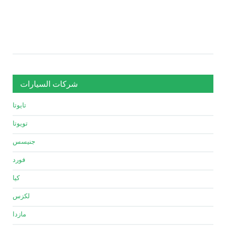
شركات السيارات
تايوتا
تويوتا
جنيسس
فورد
كيا
لكزس
مازدا