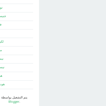
توي
جني
ف
لك
ما
نيس
نيس
هو
هون
يتم التشغيل بواسطة
Blogger
.