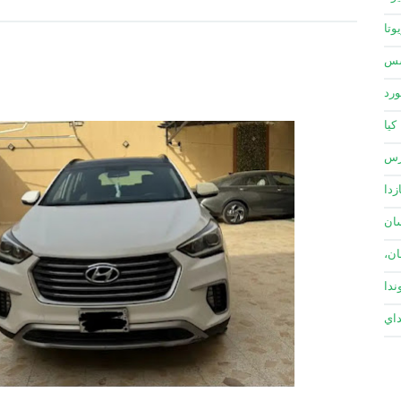
وتا
سس
ورد
كيا
زس
زدا
ان
ان،
ندا
داي