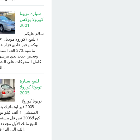
سيارة تويوتا
كورولا بوكس
2001
سلام عليكم ...
( للبيع )
بوكس قير عادي قزاز ع
ماشيه :570 الف ا
وفحص جديد بدي مرش
كامل المحركات علي الش
الداخ...
للبيع سيارة
تويوتا كورولا
2005
تويوتا كورولا
2005 قير اوتماتيك ب
الممشى: 1 ألف كيلو 
كورلا2005 نص فل مست
للبيع مالك الأول مجددد
الف الى الياء قير ا...