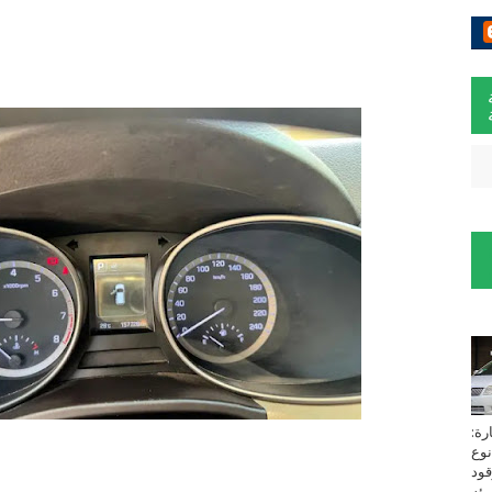
لسيارة:
نوع
زين⁩ *TOYOTA*