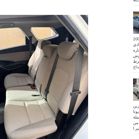
 كورولا موديل 2001
ادي
ستماره
وش
رط
نزين
تويوتا
عملة
 من