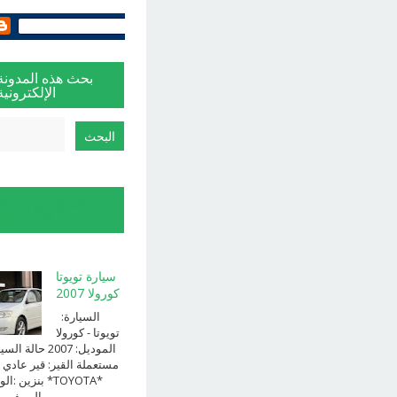
بحث هذه المدونة
الإلكترونية
الإبلاغ عن إساءة
الاستخدام
سيارة تويوتا
كورولا 2007
السيارة:
⁨تويوتا⁩ - ⁨كورولا⁩
الموديل: ⁨2007⁩ حالة ا
⁨مستعملة⁩ القير: ⁨قير عادي⁩ 
الوقود: ⁨بن
الــــفــــــئه ...