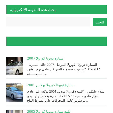
بحث هذه المدونة الإلكترونية
الإبلاغ عن إساءة الاستخدام
سيارة تويوتا كورولا 2007
السيارة: ⁨تويوتا⁩ - ⁨كورولا⁩ الموديل: ⁨2007⁩ حالة السيارة:
⁨مستعملة⁩ القير: ⁨قير عادي⁩ نوع الوقود: ⁨بنزين⁩ *TOYOTA*
الــــفــــــئه ...
سيارة تويوتا كورولا بوكس 2001
سلام عليكم ... ( للبيع ) كورولا موديل 2001 بوكس قير عادي
قزاز عادي ماشيه :570 الف استماره وفحص جديد بدي
مرشوش كامل المحركات علي الشرط الداخ...
للبيع سيارة تويوتا كورولا 2005