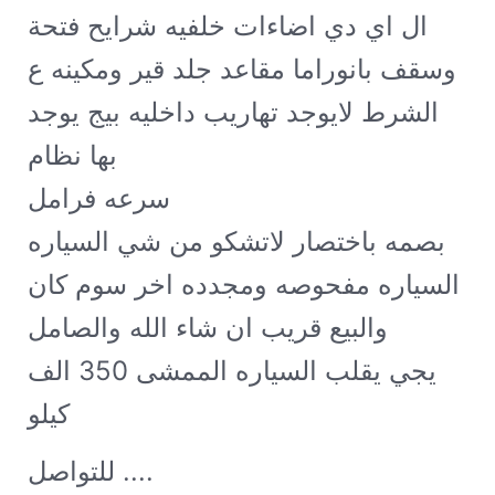
ال اي دي اضاءات خلفيه شرايح فتحة
وسقف بانوراما مقاعد جلد قير ومكينه ع
الشرط لايوجد تهاريب داخليه بيج يوجد
بها نظام eco اقتصادية الوقود مثبت
سرعه فرامل abs تشغيل بصمه ابواب
بصمه باختصار لاتشكو من شي السياره
السياره مفحوصه ومجدده اخر سوم كان
31 والبيع قريب ان شاء الله والصامل
يجي يقلب السياره الممشى 350 الف
كيلو
للتواصل ....