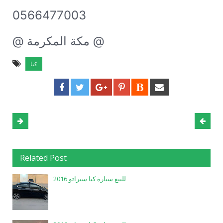
0566477003
@ مكة المكرمة @
كيا
Related Post
للبيع سيارة كيا سيراتو 2016