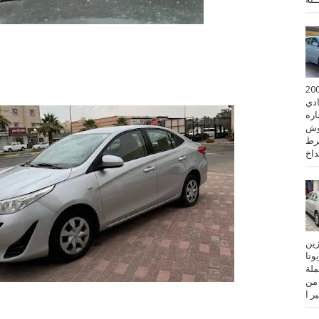
 كورولا موديل 2001
ادي
ستماره
وش
رط
نزين
تويوتا
عملة
 من