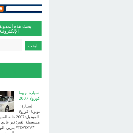
بحث هذه المدونة
الإلكترونية
الإبلاغ عن إساءة
الاستخدام
سيارة تويوتا
كورولا 2007
السيارة:
⁨تويوتا⁩ - ⁨كورولا⁩
الموديل: ⁨2007⁩ حالة ا
⁨مستعملة⁩ القير: ⁨قير عادي⁩ 
الوقود: ⁨بن
الــــفــــــئه ...