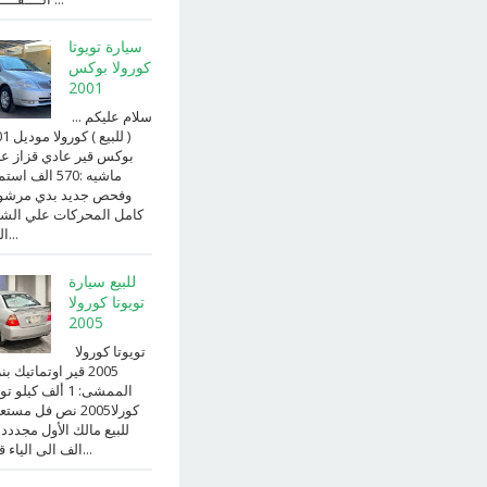
سيارة تويوتا
كورولا بوكس
2001
سلام عليكم ...
( للبيع )
بوكس قير عادي قزاز ع
ماشيه :570 الف ا
وفحص جديد بدي مرش
كامل المحركات علي الش
الداخ...
للبيع سيارة
تويوتا كورولا
2005
تويوتا كورولا
2005 قير اوتماتيك ب
الممشى: 1 ألف كيلو 
كورلا2005 نص فل مست
للبيع مالك الأول مجددد
الف الى الياء قير ا...