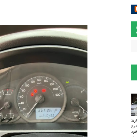
لسيارة:
نوع
زين⁩ *TOYOTA*