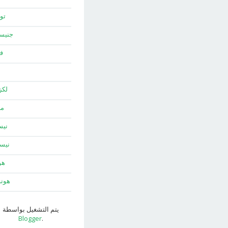
توي
جني
ف
لك
ما
نيس
نيس
هو
هون
يتم التشغيل بواسطة
Blogger
.