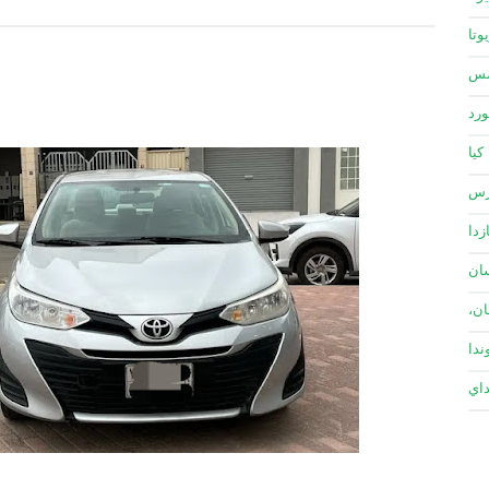
وتا
سس
ورد
كيا
زس
زدا
ان
ان،
ندا
داي