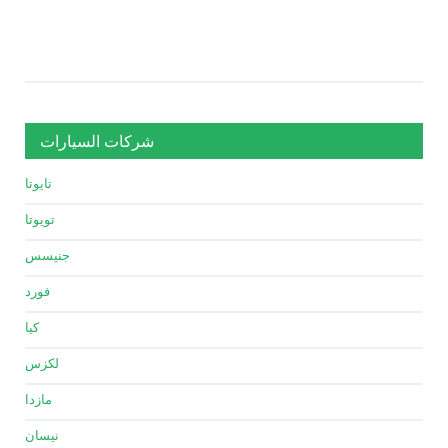
شركات السيارات
تايوتا
تويوتا
جنيسس
فورد
كيا
لكزس
مازدا
نيسان