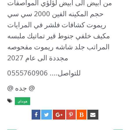
من ابيض الى ابيض لؤلؤي المواصفات
حجم المكينه الفين 2000 سي سي
ريموت كشافات فلشر في المرايات
مكيف خلفي جنوط قير تماتيك ملبسه
المراتب جلد شاشه ريموت مفحوصه
مجددة الى عام 2027
للتواصل.... 0555760906
@ جده @
هونداي