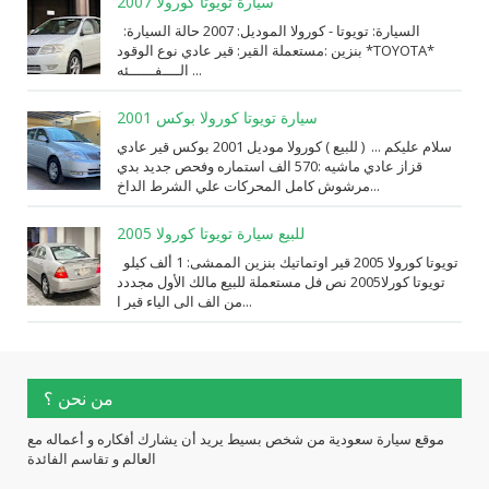
سيارة تويوتا كورولا 2007
السيارة: ⁨تويوتا⁩ - ⁨كورولا⁩ الموديل: ⁨2007⁩ حالة السيارة:
⁨مستعملة⁩ القير: ⁨قير عادي⁩ نوع الوقود: ⁨بنزين⁩ *TOYOTA*
الــــفــــــئه ...
سيارة تويوتا كورولا بوكس 2001
سلام عليكم ... ( للبيع ) كورولا موديل 2001 بوكس قير عادي
قزاز عادي ماشيه :570 الف استماره وفحص جديد بدي
مرشوش كامل المحركات علي الشرط الداخ...
للبيع سيارة تويوتا كورولا 2005
تويوتا كورولا 2005 قير اوتماتيك بنزين الممشى: 1 ألف كيلو
تويوتا كورلا2005 نص فل مستعملة للبيع مالك الأول مجددد
من الف الى الياء قير ا...
من نحن ؟
موقع سيارة سعودية من شخص بسيط يريد أن يشارك أفكاره و أعماله مع
العالم و تقاسم الفائدة