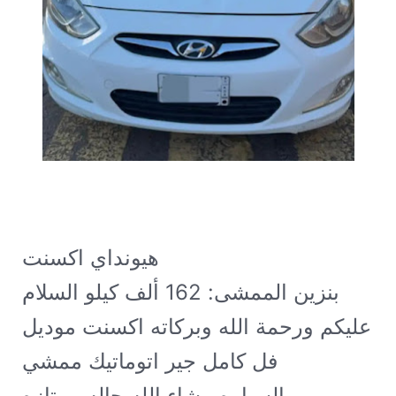
هيونداي اكسنت GL 2016 قير اوتماتيك
بنزين الممشى: 162 ألف كيلو
السلام
عليكم ورحمة الله وبركاته اكسنت موديل
2016 فل كامل جير اتوماتيك ممشي
162 السياره مشاء الله حاله ممتازه