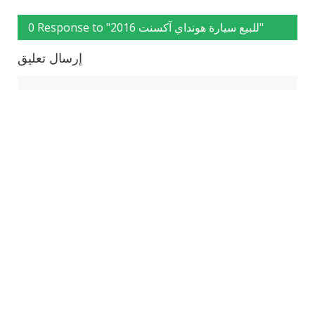
0 Response to "للبيع سيارة هونداي آكسنت 2016"
إرسال تعليق