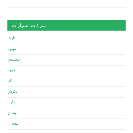
شركات السيارات
تايوتا
تويوتا
جنيسس
فورد
كيا
لكزس
مازدا
نيسان
نيسان،