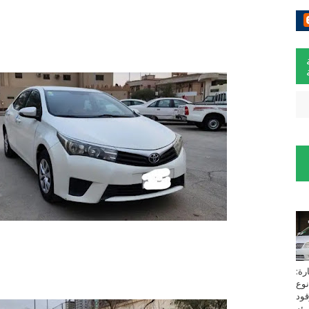
لسيارة:
نوع
زين⁩ *TOYOTA*