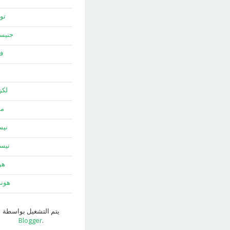
توي
جني
ف
لك
ما
نيس
نيس
هو
هون
يتم التشغيل بواسطة
Blogger
.