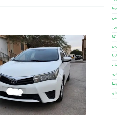
وتا
سس
ورد
كيا
زس
زدا
ان
ان،
ندا
داي