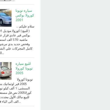
سيارة تويوتا
كورولا بوكس
2001
سلام عليكم ...
( للبيع )
بوكس قير عادي قزاز ع
ماشيه :570 الف ا
وفحص جديد بدي مرش
كامل المحركات علي الش
الداخ...
للبيع سيارة
تويوتا كورولا
2005
تويوتا كورولا
2005 قير اوتماتيك ب
الممشى: 1 ألف كيلو 
كورلا2005 نص فل مست
للبيع مالك الأول مجددد
الف الى الياء قير ا...