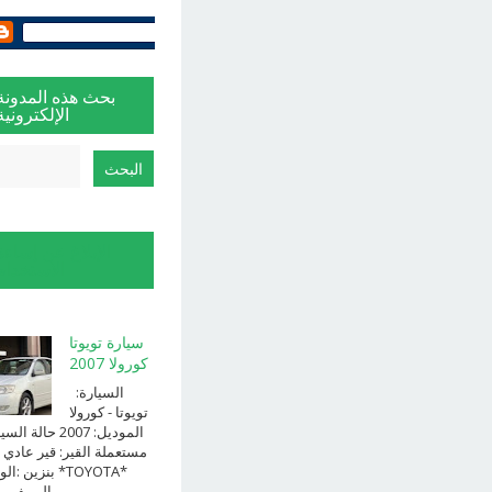
بحث هذه المدونة
الإلكترونية
الإبلاغ عن إساءة
الاستخدام
سيارة تويوتا
كورولا 2007
السيارة:
⁨تويوتا⁩ - ⁨كورولا⁩
الموديل: ⁨2007⁩ حالة ا
⁨مستعملة⁩ القير: ⁨قير عادي⁩ 
الوقود: ⁨بن
الــــفــــــئه ...