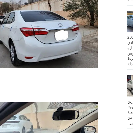
 كورولا موديل 2001
ادي
ستماره
وش
رط
نزين
تويوتا
عملة
 من