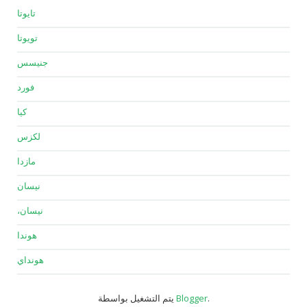
تايوتا
تويوتا
جنيسس
فورد
كيا
لكزس
مازدا
نيسان
نيسان،
هوندا
هونداي
.
Blogger
يتم التشغيل بواسطة