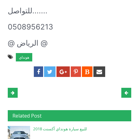
للتواصل.......
0508956213
@ الرياض @
هونداي
Related Post
للبيع سيارة هونداي آكسنت 2018