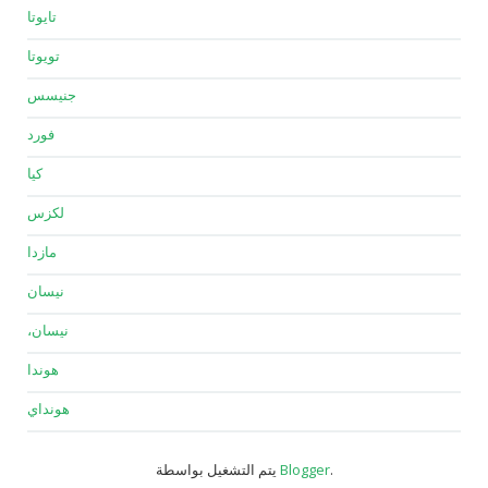
تايوتا
تويوتا
جنيسس
فورد
كيا
لكزس
مازدا
نيسان
نيسان،
هوندا
هونداي
.
Blogger
يتم التشغيل بواسطة