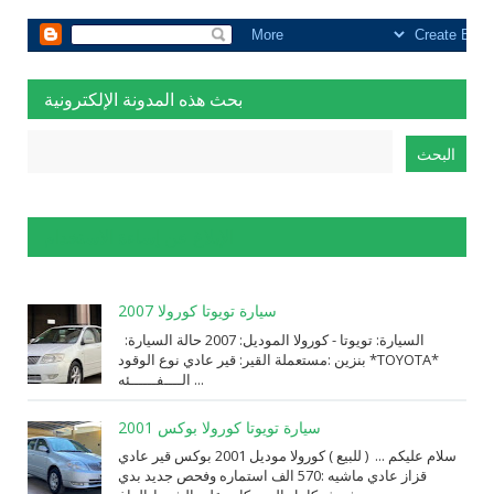
بحث هذه المدونة الإلكترونية
الإبلاغ عن إساءة الاستخدام
سيارة تويوتا كورولا 2007
السيارة: ⁨تويوتا⁩ - ⁨كورولا⁩ الموديل: ⁨2007⁩ حالة السيارة:
⁨مستعملة⁩ القير: ⁨قير عادي⁩ نوع الوقود: ⁨بنزين⁩ *TOYOTA*
الــــفــــــئه ...
سيارة تويوتا كورولا بوكس 2001
سلام عليكم ... ( للبيع ) كورولا موديل 2001 بوكس قير عادي
قزاز عادي ماشيه :570 الف استماره وفحص جديد بدي