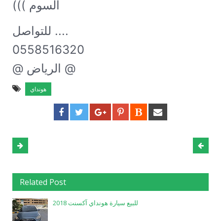
السوم )))
للتواصل ....
0558516320
@ الرياض @
هونداي
Related Post
للبيع سيارة هونداي آكسنت 2018