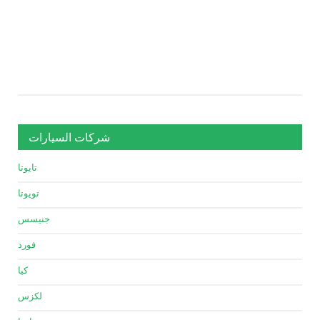
شركات السيارات
تايوتا
تويوتا
جنيسس
فورد
كيا
لكزس