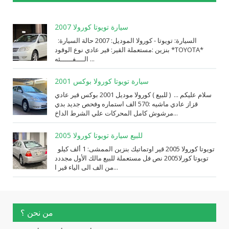
سيارة تويوتا كورولا 2007
السيارة: ⁨تويوتا⁩ - ⁨كورولا⁩ الموديل: ⁨2007⁩ حالة السيارة:
⁨مستعملة⁩ القير: ⁨قير عادي⁩ نوع الوقود: ⁨بنزين⁩ *TOYOTA*
الــــفــــــئه ...
سيارة تويوتا كورولا بوكس 2001
سلام عليكم ... ( للبيع ) كورولا موديل 2001 بوكس قير عادي
قزاز عادي ماشيه :570 الف استماره وفحص جديد بدي
مرشوش كامل المحركات علي الشرط الداخ...
للبيع سيارة تويوتا كورولا 2005
تويوتا كورولا 2005 قير اوتماتيك بنزين الممشى: 1 ألف كيلو
تويوتا كورلا2005 نص فل مستعملة للبيع مالك الأول مجددد
من الف الى الياء قير ا...
من نحن ؟