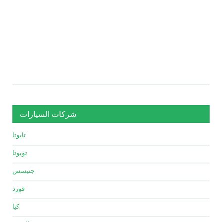
شركات السيارات
تايوتا
تويوتا
جنيسس
فورد
كيا