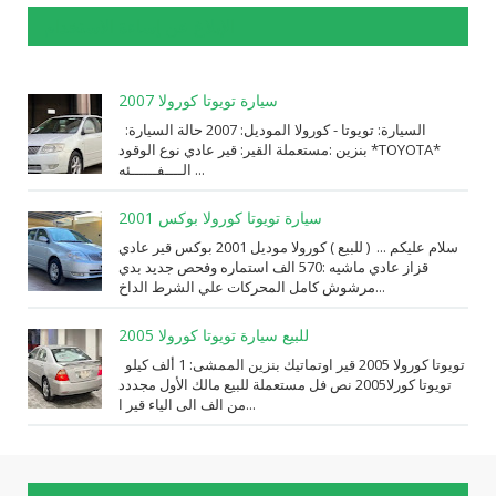
الإبلاغ عن إساءة الاستخدام
سيارة تويوتا كورولا 2007
السيارة: ⁨تويوتا⁩ - ⁨كورولا⁩ الموديل: ⁨2007⁩ حالة السيارة:
⁨مستعملة⁩ القير: ⁨قير عادي⁩ نوع الوقود: ⁨بنزين⁩ *TOYOTA*
الــــفــــــئه ...
سيارة تويوتا كورولا بوكس 2001
سلام عليكم ... ( للبيع ) كورولا موديل 2001 بوكس قير عادي
قزاز عادي ماشيه :570 الف استماره وفحص جديد بدي
مرشوش كامل المحركات علي الشرط الداخ...
للبيع سيارة تويوتا كورولا 2005
تويوتا كورولا 2005 قير اوتماتيك بنزين الممشى: 1 ألف كيلو
تويوتا كورلا2005 نص فل مستعملة للبيع مالك الأول مجددد
من الف الى الياء قير ا...