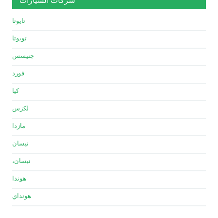
تايوتا
تويوتا
جنيسس
فورد
كيا
لكزس
مازدا
نيسان
نيسان،
هوندا
هونداي