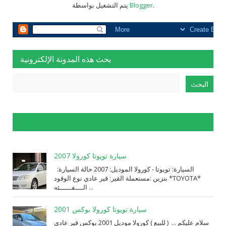
.
Blogger
يتم التشغيل بواسطة
بحث هذه المدونة الإلكترونية
الإبلاغ عن إساءة الاستخدام
سيارة تويوتا كورولا 2007
السيارة: ⁨تويوتا⁩ - ⁨كورولا⁩ الموديل: ⁨2007⁩ حالة السيارة:
⁨مستعملة⁩ القير: ⁨قير عادي⁩ نوع الوقود: ⁨بنزين⁩ *TOYOTA*
الــــفــــــئه ...
سيارة تويوتا كورولا بوكس 2001
سلام عليكم ... ( للبيع ) كورولا موديل 2001 بوكس قير عادي