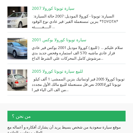
سيارة تويوتا كورولا 2007
السيارة: ⁨تويوتا⁩ - ⁨كورولا⁩ الموديل: ⁨2007⁩ حالة السيارة:
⁨مستعملة⁩ القير: ⁨قير عادي⁩ نوع الوقود: ⁨بنزين⁩ *TOYOTA*
الــــفــــــئه ...
سيارة تويوتا كورولا بوكس 2001
سلام عليكم ... ( للبيع ) كورولا موديل 2001 بوكس قير عادي
قزاز عادي ماشيه :570 الف استماره وفحص جديد بدي
مرشوش كامل المحركات علي الشرط الداخ...
للبيع سيارة تويوتا كورولا 2005
تويوتا كورولا 2005 قير اوتماتيك بنزين الممشى: 1 ألف كيلو
تويوتا كورلا2005 نص فل مستعملة للبيع مالك الأول مجددد
من الف الى الياء قير ا...
من نحن ؟
موقع سيارة سعودية من شخص بسيط يريد أن يشارك أفكاره و أعماله مع
العالم و تقاسم الفائدة