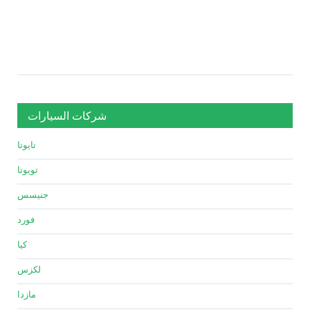
شركات السيارات
تايوتا
تويوتا
جنيسس
فورد
كيا
لكزس
مازدا