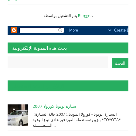
.
Blogger
يتم التشغيل بواسطة
بحث هذه المدونة الإلكترونية
الإبلاغ عن إساءة الاستخدام
سيارة تويوتا كورولا 2007
السيارة: ⁨تويوتا⁩ - ⁨كورولا⁩ الموديل: ⁨2007⁩ حالة السيارة:
⁨مستعملة⁩ القير: ⁨قير عادي⁩ نوع الوقود: ⁨بنزين⁩ *TOYOTA*
الــــفــــــئه ...