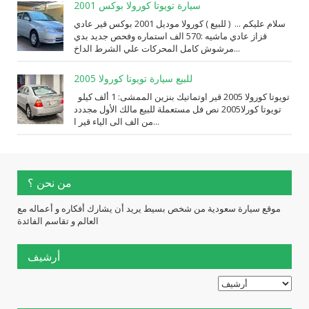
سيارة تويوتا كورولا بوكس 2001
سلام عليكم ... ( للبيع ) كورولا موديل 2001 بوكس قير عادي
قزاز عادي ماشيه :570 الف استماره وفحص جديد بدي
مرشوش كامل المحركات علي الشرط الداخ...
للبيع سيارة تويوتا كورولا 2005
تويوتا كورولا 2005 قير اوتماتيك بنزين الممشى: 1 ألف كيلو
تويوتا كورلا2005 نص فل مستعملة للبيع مالك الأول مجددد
من الف الى الياء قير ا...
من نحن ؟
موقع سيارة سعودية من شخص بسيط يريد أن يشارك أفكاره و أعماله مع
العالم و تقاسم الفائدة
أرشيف