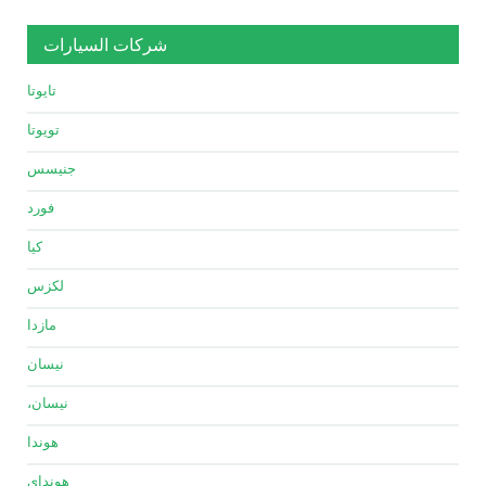
شركات السيارات
تايوتا
تويوتا
جنيسس
فورد
كيا
لكزس
مازدا
نيسان
نيسان،
هوندا
هونداي