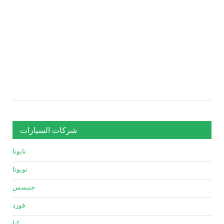
شركات السيارات
تايوتا
تويوتا
جنيسس
فورد
كيا