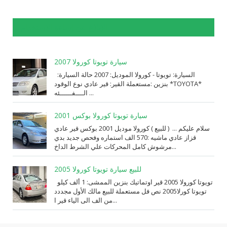
الإبلاغ عن إساءة الاستخدام
سيارة تويوتا كورولا 2007
السيارة: ⁨تويوتا⁩ - ⁨كورولا⁩ الموديل: ⁨2007⁩ حالة السيارة:
⁨مستعملة⁩ القير: ⁨قير عادي⁩ نوع الوقود: ⁨بنزين⁩ *TOYOTA*
الــــفــــــئه ...
سيارة تويوتا كورولا بوكس 2001
سلام عليكم ... ( للبيع ) كورولا موديل 2001 بوكس قير عادي
قزاز عادي ماشيه :570 الف استماره وفحص جديد بدي
مرشوش كامل المحركات علي الشرط الداخ...
للبيع سيارة تويوتا كورولا 2005
تويوتا كورولا 2005 قير اوتماتيك بنزين الممشى: 1 ألف كيلو
تويوتا كورلا2005 نص فل مستعملة للبيع مالك الأول مجددد
من الف الى الياء قير ا...