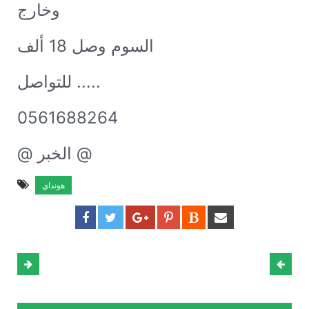
وخارج
السوم وصل 18 ألف
للتواصل .....
0561688264
@ الخبر @
هونداي