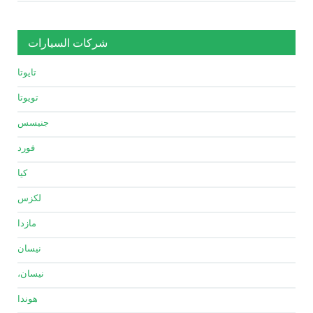
شركات السيارات
تايوتا
تويوتا
جنيسس
فورد
كيا
لكزس
مازدا
نيسان
نيسان،
هوندا