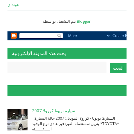
هونداي
.
Blogger
يتم التشغيل بواسطة
بحث هذه المدونة الإلكترونية
الإبلاغ عن إساءة الاستخدام
سيارة تويوتا كورولا 2007
السيارة: ⁨تويوتا⁩ - ⁨كورولا⁩ الموديل: ⁨2007⁩ حالة السيارة:
⁨مستعملة⁩ القير: ⁨قير عادي⁩ نوع الوقود: ⁨بنزين⁩ *TOYOTA*
الــــفــــــئه ...