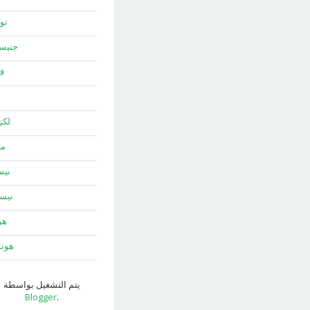
توي
جني
ف
لك
ما
نيس
نيس
هو
هون
يتم التشغيل بواسطة
Blogger
.