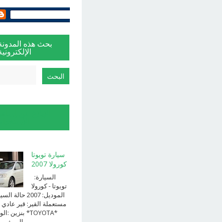
بحث هذه المدونة
الإلكترونية
الإبلاغ عن إساءة
الاستخدام
سيارة تويوتا
كورولا 2007
السيارة:
⁨تويوتا⁩ - ⁨كورولا⁩
الموديل: ⁨2007⁩ حالة ا
⁨مستعملة⁩ القير: ⁨قير عادي⁩ 
الوقود: ⁨بن
الــــفــــــئه ...