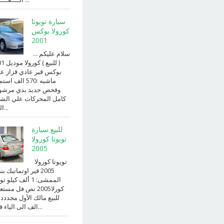
سيارة تويوتا
كورولا بوكس
2001
سلام عليكم ...
( للبيع )
بوكس قير عادي قزاز ع
ماشيه :570 الف ا
وفحص جديد بدي مرش
كامل المحركات علي الش
الداخ...
للبيع سيارة
تويوتا كورولا
2005
تويوتا كورولا
2005 قير اوتماتيك ب
الممشى: 1 ألف كيلو 
كورلا2005 نص فل مست
للبيع مالك الأول مجددد
الف الى الياء قير ا...