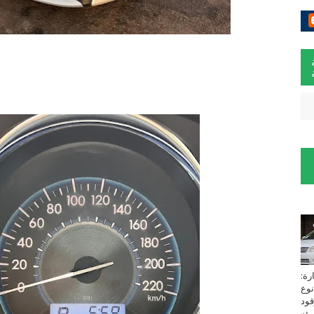
لسيارة:
نوع
زين⁩ *TOYOTA*