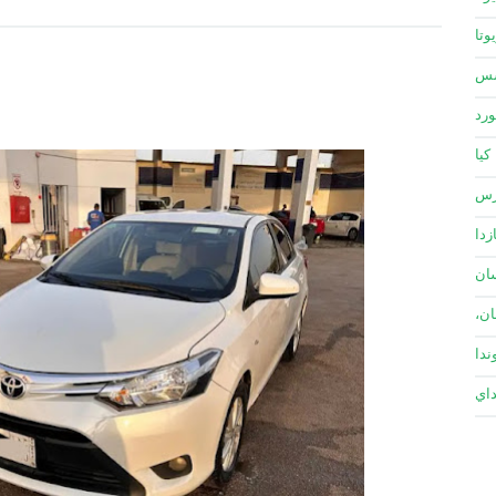
وتا
سس
ورد
كيا
زس
زدا
ان
ان،
ندا
داي