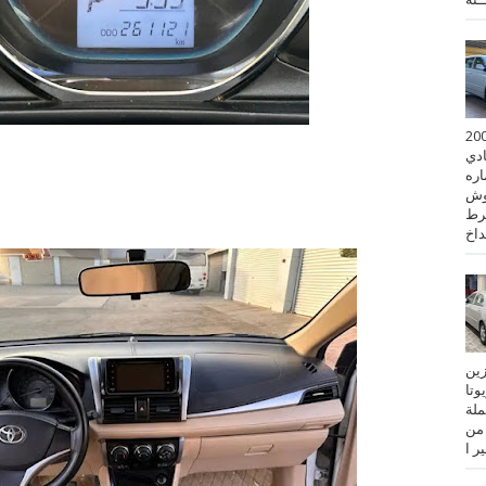
 كورولا موديل 2001
ادي
ستماره
وش
رط
نزين
تويوتا
عملة
 من