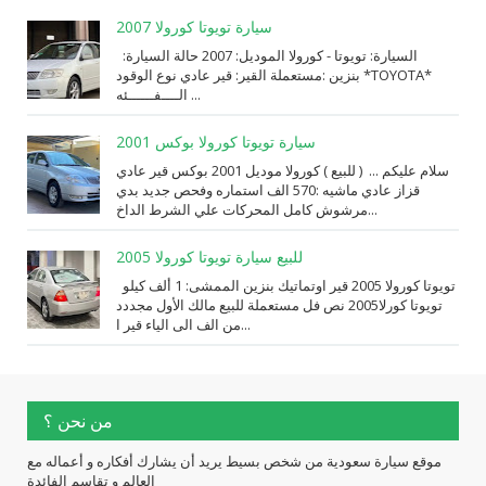
سيارة تويوتا كورولا 2007
السيارة: ⁨تويوتا⁩ - ⁨كورولا⁩ الموديل: ⁨2007⁩ حالة السيارة:
⁨مستعملة⁩ القير: ⁨قير عادي⁩ نوع الوقود: ⁨بنزين⁩ *TOYOTA*
الــــفــــــئه ...
سيارة تويوتا كورولا بوكس 2001
سلام عليكم ... ( للبيع ) كورولا موديل 2001 بوكس قير عادي
قزاز عادي ماشيه :570 الف استماره وفحص جديد بدي
مرشوش كامل المحركات علي الشرط الداخ...
للبيع سيارة تويوتا كورولا 2005
تويوتا كورولا 2005 قير اوتماتيك بنزين الممشى: 1 ألف كيلو
تويوتا كورلا2005 نص فل مستعملة للبيع مالك الأول مجددد
من الف الى الياء قير ا...
من نحن ؟
موقع سيارة سعودية من شخص بسيط يريد أن يشارك أفكاره و أعماله مع
العالم و تقاسم الفائدة