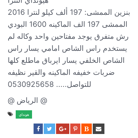
هيونداي النترا GL 2016 قير اوتماتيك
بنزين الممشى: 197 ألف كيلو
لنترا 2016
الممشى 197 الف الماكينه 1600 البودي
رش متفرق يوجد مفتاحين واحد وكاله لم
يستخدم راس الشاص امامي يسار راس
الشاص الخلفي يسار ايرباق ماطلع كلها
ضربات خفيفه الماكينه والقير نظيفه
للتواصل..... 0530925658
@ الرياض @
هونداي