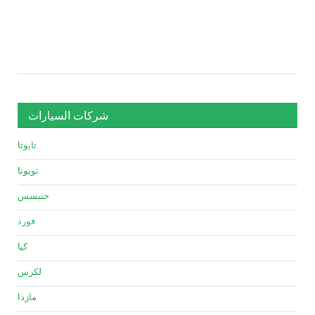
شركات السيارات
تايوتا
تويوتا
جنيسس
فورد
كيا
لكزس
مازدا