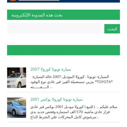
بحث هذه المدونة الإلكترونية
الإبلاغ عن إساءة الاستخدام
سيارة تويوتا كورولا 2007
السيارة: ⁨تويوتا⁩ - ⁨كورولا⁩ الموديل: ⁨2007⁩ حالة السيارة:
⁨مستعملة⁩ القير: ⁨قير عادي⁩ نوع الوقود: ⁨بنزين⁩ *TOYOTA*
الــــفــــــئه ...
سيارة تويوتا كورولا بوكس 2001
سلام عليكم ... ( للبيع ) كورولا موديل 2001 بوكس قير عادي
قزاز عادي ماشيه :570 الف استماره وفحص جديد بدي
مرشوش كامل المحركات علي الشرط الداخ...