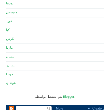
تويوتا
جنيسس
فورد
كيا
لكزس
مازدا
نيسان
نيسان،
هوندا
هونداي
.
Blogger
يتم التشغيل بواسطة