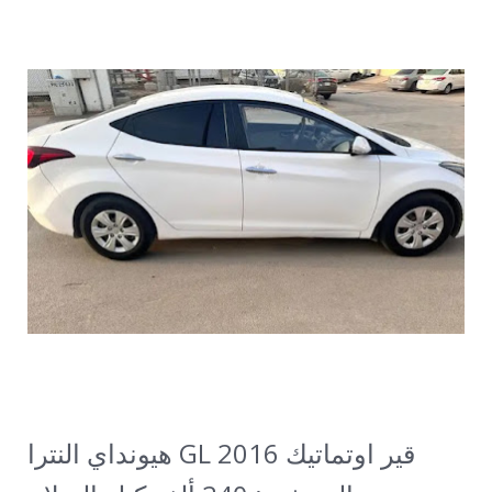
هيونداي النترا GL 2016 قير اوتماتيك