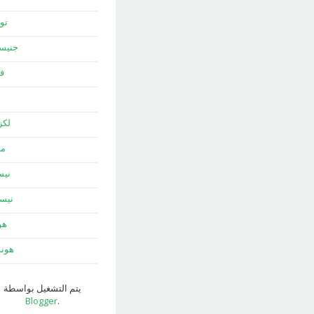
توي
جني
ف
لك
ما
نيس
نيس
هو
هون
يتم التشغيل بواسطة
Blogger
.