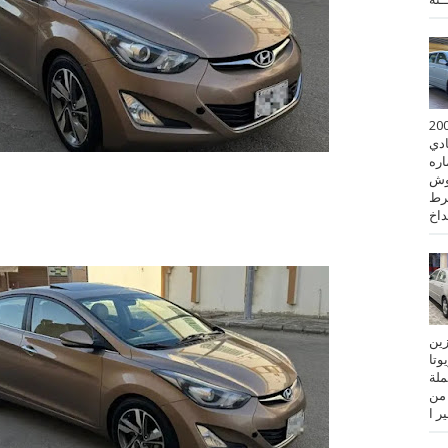
 كورولا موديل 2001
ادي
ستماره
وش
رط
نزين
تويوتا
عملة
 من