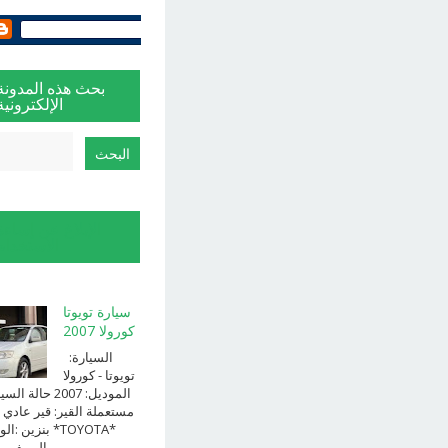
بحث هذه المدونة
الإلكترونية
الإبلاغ عن إساءة
الاستخدام
سيارة تويوتا
كورولا 2007
السيارة:
⁨تويوتا⁩ - ⁨كورولا⁩
الموديل: ⁨2007⁩ حالة ا
⁨مستعملة⁩ القير: ⁨قير عادي⁩ 
الوقود: ⁨بن
الــــفــــــئه ...