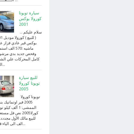
سيارة تويوتا
كورولا بوكس
2001
سلام عليكم ...
( للبيع )
بوكس قير عادي قزاز ع
ماشيه :570 الف ا
وفحص جديد بدي مرش
كامل المحركات علي الش
الداخ...
للبيع سيارة
تويوتا كورولا
2005
تويوتا كورولا
2005 قير اوتماتيك ب
الممشى: 1 ألف كيلو 
كورلا2005 نص فل مست
للبيع مالك الأول مجددد
الف الى الياء قير ا...