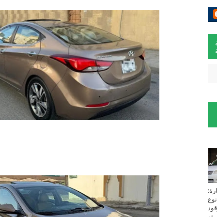
لسيارة:
نوع
زين⁩ *TOYOTA*