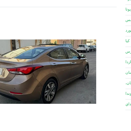
وتا
سس
ورد
كيا
زس
زدا
ان
ان،
ندا
داي