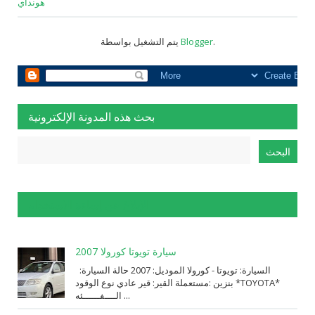
هونداي
.
Blogger
يتم التشغيل بواسطة
بحث هذه المدونة الإلكترونية
الإبلاغ عن إساءة الاستخدام
سيارة تويوتا كورولا 2007
السيارة: ⁨تويوتا⁩ - ⁨كورولا⁩ الموديل: ⁨2007⁩ حالة السيارة:
⁨مستعملة⁩ القير: ⁨قير عادي⁩ نوع الوقود: ⁨بنزين⁩ *TOYOTA*
الــــفــــــئه ...