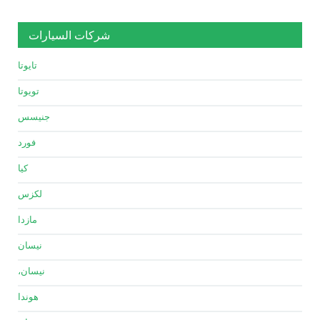
شركات السيارات
تايوتا
تويوتا
جنيسس
فورد
كيا
لكزس
مازدا
نيسان
نيسان،
هوندا