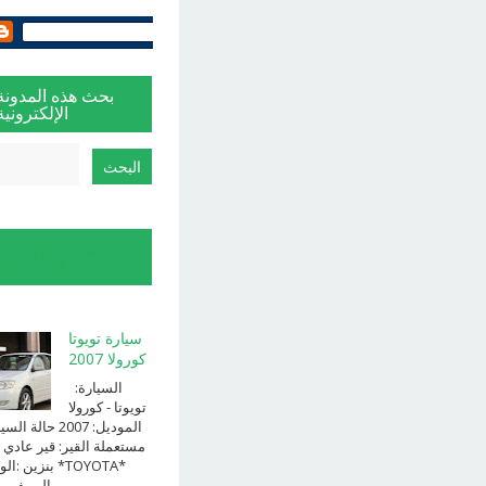
بحث هذه المدونة
الإلكترونية
الإبلاغ عن إساءة
الاستخدام
سيارة تويوتا
كورولا 2007
السيارة:
⁨تويوتا⁩ - ⁨كورولا⁩
الموديل: ⁨2007⁩ حالة ا
⁨مستعملة⁩ القير: ⁨قير عادي⁩ 
الوقود: ⁨بن
الــــفــــــئه ...