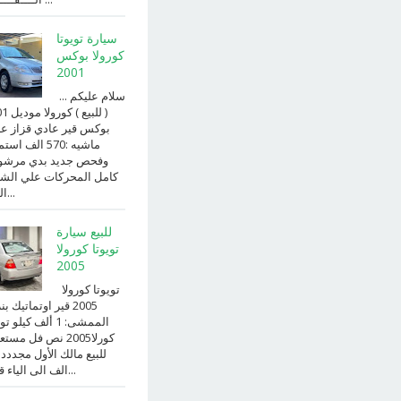
سيارة تويوتا
كورولا بوكس
2001
سلام عليكم ...
( للبيع )
بوكس قير عادي قزاز ع
ماشيه :570 الف ا
وفحص جديد بدي مرش
كامل المحركات علي الش
الداخ...
للبيع سيارة
تويوتا كورولا
2005
تويوتا كورولا
2005 قير اوتماتيك ب
الممشى: 1 ألف كيلو 
كورلا2005 نص فل مست
للبيع مالك الأول مجددد
الف الى الياء قير ا...