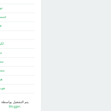
توي
جني
ف
لك
ما
نيس
نيس
هو
هون
يتم التشغيل بواسطة
Blogger
.