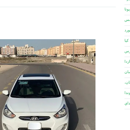
وتا
سس
ورد
كيا
زس
زدا
ان
ان،
ندا
داي