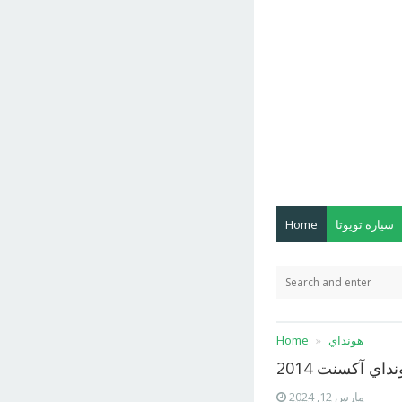
سيارة تويوتا
Home
هونداي
Home
داي آكسنت 2014
مارس 12, 2024