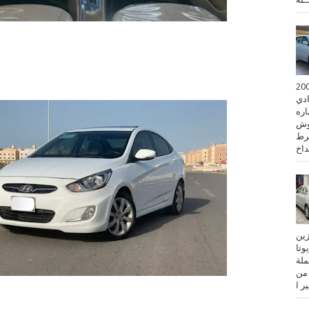
 كورولا موديل 2001
ادي
ستماره
وش
رط
نزين
تويوتا
عملة
 من