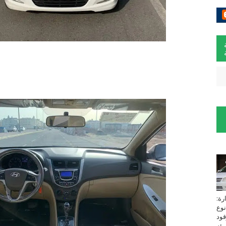
لسيارة:
نوع
زين⁩ *TOYOTA*