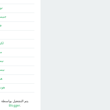
توي
جني
ف
لك
ما
نيس
نيس
هو
هون
يتم التشغيل بواسطة
Blogger
.