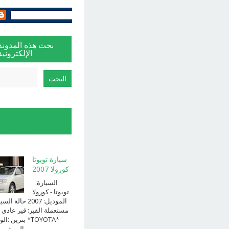
بحث هذه المدونة
الإلكترونية
الإبلاغ عن إساءة
الاستخدام
سيارة تويوتا
كورولا 2007
السيارة:
⁨تويوتا⁩ - ⁨كورولا⁩
الموديل: ⁨2007⁩ حالة ا
⁨مستعملة⁩ القير: ⁨قير عادي⁩ 
الوقود: ⁨بن
الــــفــــــئه ...