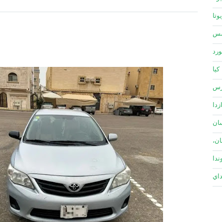
وتا
سس
ورد
كيا
زس
زدا
ان
ان،
ندا
داي