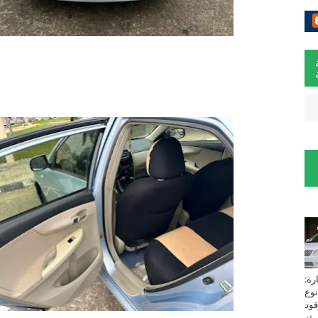
لسيارة:
نوع
زين⁩ *TOYOTA*