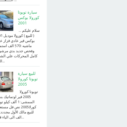
سيارة تويوتا
كورولا بوكس
2001
سلام عليكم ...
( للبيع )
بوكس قير عادي قزاز ع
ماشيه :570 الف ا
وفحص جديد بدي مرش
كامل المحركات علي الش
الداخ...
للبيع سيارة
تويوتا كورولا
2005
تويوتا كورولا
2005 قير اوتماتيك ب
الممشى: 1 ألف كيلو 
كورلا2005 نص فل مست
للبيع مالك الأول مجددد
الف الى الياء قير ا...