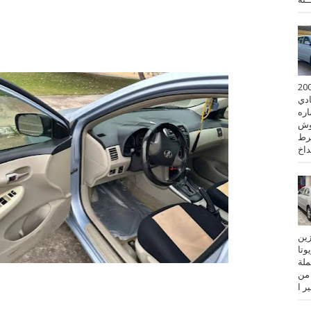
 كورولا موديل 2001
ادي
ستماره
وش
رط
نزين
تويوتا
عملة
 من