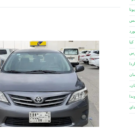
وتا
سس
ورد
كيا
زس
زدا
ان
ان،
ندا
داي