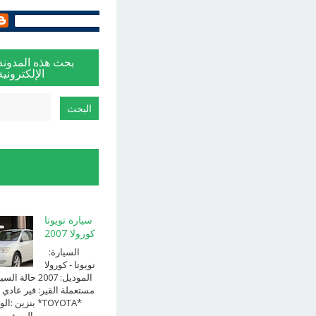
بحث هذه المدونة
الإلكترونية
الإبلاغ عن إساءة
الاستخدام
سيارة تويوتا
كورولا 2007
السيارة:
⁨تويوتا⁩ - ⁨كورولا⁩
الموديل: ⁨2007⁩ حالة ا
⁨مستعملة⁩ القير: ⁨قير عادي⁩ 
الوقود: ⁨بن
الــــفــــــئه ...