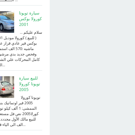
سيارة تويوتا
كورولا بوكس
2001
سلام عليكم ...
( للبيع )
بوكس قير عادي قزاز ع
ماشيه :570 الف ا
وفحص جديد بدي مرش
كامل المحركات علي الش
الداخ...
للبيع سيارة
تويوتا كورولا
2005
تويوتا كورولا
2005 قير اوتماتيك ب
الممشى: 1 ألف كيلو 
كورلا2005 نص فل مست
للبيع مالك الأول مجددد
الف الى الياء قير ا...