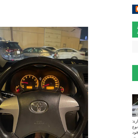
لسيارة:
نوع
زين⁩ *TOYOTA*