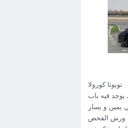
تويوتا كورولا XLI 2013 قير اوتماتيك الممشى: 300
351000 البدي يوجد فيه باب
 يمين و يسار
ه ورش الفحص