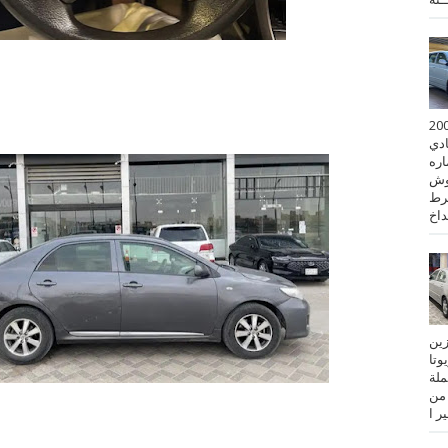
 كورولا موديل 2001
ادي
ستماره
وش
رط
نزين
تويوتا
عملة
 من