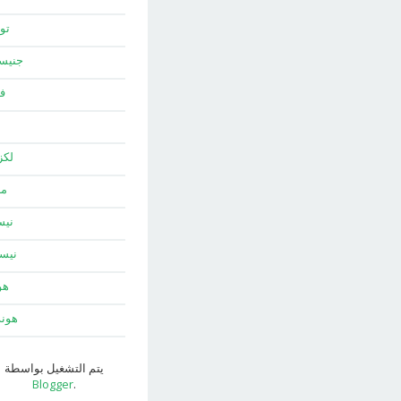
توي
جني
ف
لك
ما
نيس
نيس
هو
هون
يتم التشغيل بواسطة
Blogger
.