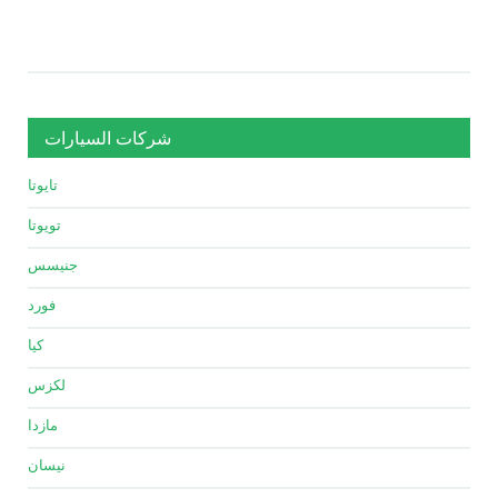
شركات السيارات
تايوتا
تويوتا
جنيسس
فورد
كيا
لكزس
مازدا
نيسان