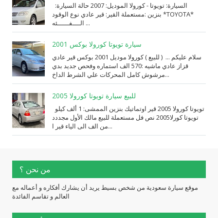
السيارة: ⁨تويوتا⁩ - ⁨كورولا⁩ الموديل: ⁨2007⁩ حالة السيارة:
⁨مستعملة⁩ القير: ⁨قير عادي⁩ نوع الوقود: ⁨بنزين⁩ *TOYOTA*
الــــفــــــئه ...
سيارة تويوتا كورولا بوكس 2001
سلام عليكم ... ( للبيع ) كورولا موديل 2001 بوكس قير عادي
قزاز عادي ماشيه :570 الف استماره وفحص جديد بدي
مرشوش كامل المحركات علي الشرط الداخ...
للبيع سيارة تويوتا كورولا 2005
تويوتا كورولا 2005 قير اوتماتيك بنزين الممشى: 1 ألف كيلو
تويوتا كورلا2005 نص فل مستعملة للبيع مالك الأول مجددد
من الف الى الياء قير ا...
من نحن ؟
موقع سيارة سعودية من شخص بسيط يريد أن يشارك أفكاره و أعماله مع
العالم و تقاسم الفائدة