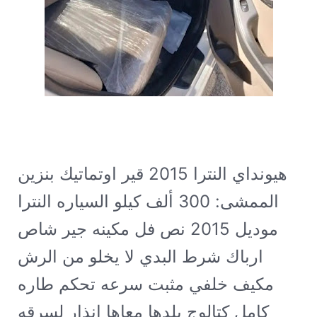
هيونداي النترا 2015 قير اوتماتيك بنزين
الممشى: 300 ألف كيلو
السياره النترا
موديل 2015 نص فل مكينه جير شاص
ارباك شرط البدي لا يخلو من الرش
مكيف خلفي مثبت سرعه تحكم طاره
كامل كتالوج بلدها معاها انذار لسرقه