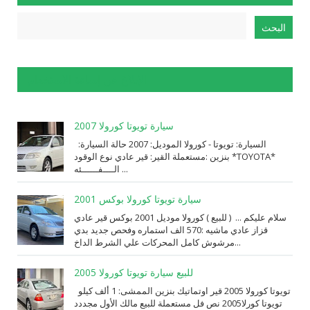
الإبلاغ عن إساءة الاستخدام
سيارة تويوتا كورولا 2007
السيارة: ⁨تويوتا⁩ - ⁨كورولا⁩ الموديل: ⁨2007⁩ حالة السيارة:
⁨مستعملة⁩ القير: ⁨قير عادي⁩ نوع الوقود: ⁨بنزين⁩ *TOYOTA*
الــــفــــــئه ...
سيارة تويوتا كورولا بوكس 2001
سلام عليكم ... ( للبيع ) كورولا موديل 2001 بوكس قير عادي
قزاز عادي ماشيه :570 الف استماره وفحص جديد بدي
مرشوش كامل المحركات علي الشرط الداخ...
للبيع سيارة تويوتا كورولا 2005
تويوتا كورولا 2005 قير اوتماتيك بنزين الممشى: 1 ألف كيلو
تويوتا كورلا2005 نص فل مستعملة للبيع مالك الأول مجددد