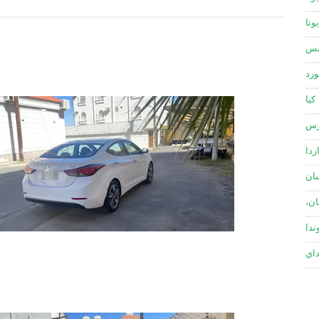
وتا
سس
ورد
كيا
زس
زدا
ان
ان،
ندا
داي