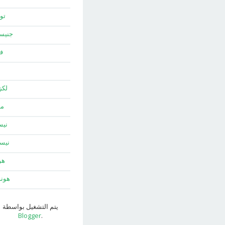
توي
جني
ف
لك
ما
نيس
نيس
هو
هون
يتم التشغيل بواسطة
Blogger
.