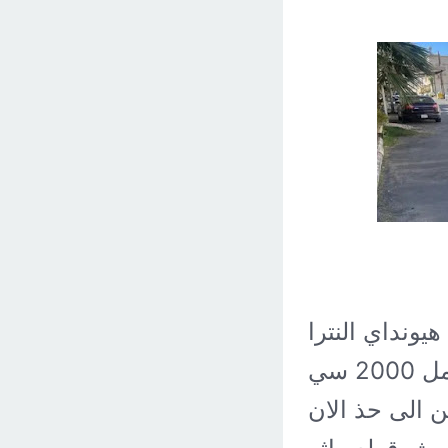
هيونداي النترا GLS 2016 قير اوتماتيك بنزين الممشى:
النترا 2016 فل كامل 2000 سي
ن الى حذ الان