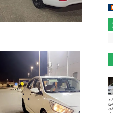
لسيارة:
نوع
زين⁩ *TOYOTA*