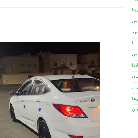
وتا
سس
ورد
كيا
زس
زدا
ان
ان،
ندا
داي