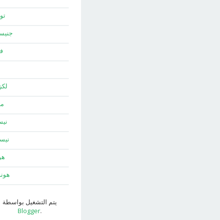
توي
جني
ف
لك
ما
نيس
نيس
هو
هون
يتم التشغيل بواسطة
Blogger
.