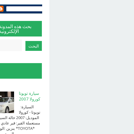
بحث هذه المدونة
الإلكترونية
الإبلاغ عن إساءة
الاستخدام
سيارة تويوتا
كورولا 2007
السيارة:
⁨تويوتا⁩ - ⁨كورولا⁩
الموديل: ⁨2007⁩ حالة ا
⁨مستعملة⁩ القير: ⁨قير عادي⁩ 
الوقود: ⁨بن
الــــفــــــئه ...