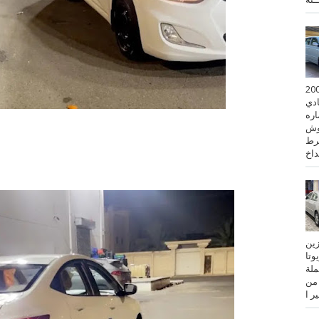
 كورولا موديل 2001
ادي
ستماره
وش
رط
نزين
تويوتا
عملة
 من