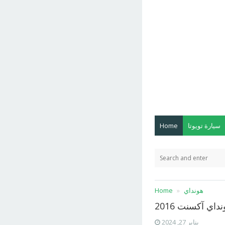
سيارة تويوتا
Home
هونداي
Home
داي آكسنت 2016
يناير 27, 2024