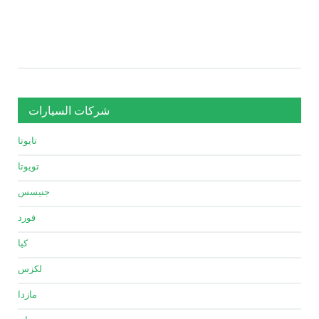
شركات السيارات
تايوتا
تويوتا
جنيسس
فورد
كيا
لكزس
مازدا