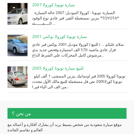
سيارة تويوتا كورولا 2007
السيارة: ⁨تويوتا⁩ - ⁨كورولا⁩ الموديل: ⁨2007⁩ حالة السيارة:
⁨مستعملة⁩ القير: ⁨قير عادي⁩ نوع الوقود: ⁨بنزين⁩ *TOYOTA*
الــــفــــــئه ...
سيارة تويوتا كورولا بوكس 2001
سلام عليكم ... ( للبيع ) كورولا موديل 2001 بوكس قير عادي
قزاز عادي ماشيه :570 الف استماره وفحص جديد بدي
مرشوش كامل المحركات علي الشرط الداخ...
للبيع سيارة تويوتا كورولا 2005
تويوتا كورولا 2005 قير اوتماتيك بنزين الممشى: 1 ألف كيلو
تويوتا كورلا2005 نص فل مستعملة للبيع مالك الأول مجددد
من الف الى الياء قير ا...
من نحن ؟
موقع سيارة سعودية من شخص بسيط يريد أن يشارك أفكاره و أعماله مع
العالم و تقاسم الفائدة