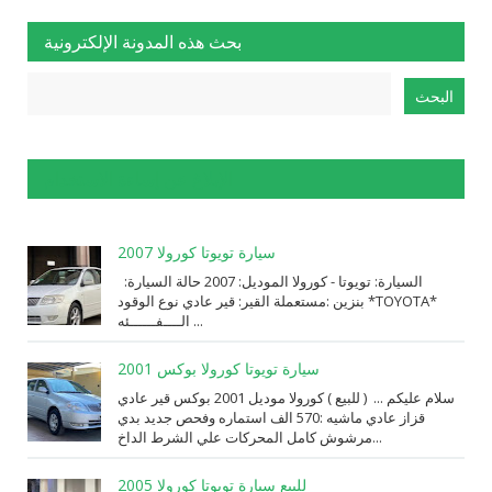
بحث هذه المدونة الإلكترونية
الإبلاغ عن إساءة الاستخدام
سيارة تويوتا كورولا 2007
السيارة: ⁨تويوتا⁩ - ⁨كورولا⁩ الموديل: ⁨2007⁩ حالة السيارة:
⁨مستعملة⁩ القير: ⁨قير عادي⁩ نوع الوقود: ⁨بنزين⁩ *TOYOTA*
الــــفــــــئه ...
سيارة تويوتا كورولا بوكس 2001
سلام عليكم ... ( للبيع ) كورولا موديل 2001 بوكس قير عادي
قزاز عادي ماشيه :570 الف استماره وفحص جديد بدي
مرشوش كامل المحركات علي الشرط الداخ...
للبيع سيارة تويوتا كورولا 2005