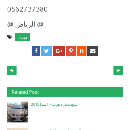
0562737380
@ الرياض @
هونداي
Related Post
للبيع سيارة هونداي النترا 2015