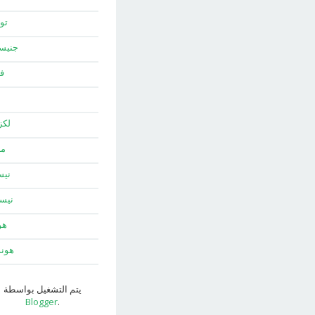
توي
جني
ف
لك
ما
نيس
نيس
هو
هون
يتم التشغيل بواسطة
Blogger
.