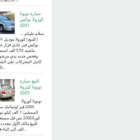
سيارة تويوتا
كورولا بوكس
2001
سلام عليكم ...
( للبيع )
بوكس قير عادي قزاز ع
ماشيه :570 الف ا
وفحص جديد بدي مرش
كامل المحركات علي الش
الداخ...
للبيع سيارة
تويوتا كورولا
2005
تويوتا كورولا
2005 قير اوتماتيك ب
الممشى: 1 ألف كيلو 
كورلا2005 نص فل مست
للبيع مالك الأول مجددد
الف الى الياء قير ا...