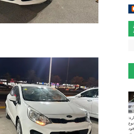
لسيارة:
نوع
زين⁩ *TOYOTA*