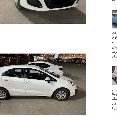
 كورولا موديل 2001
ادي
ستماره
وش
رط
نزين
تويوتا
عملة
 من