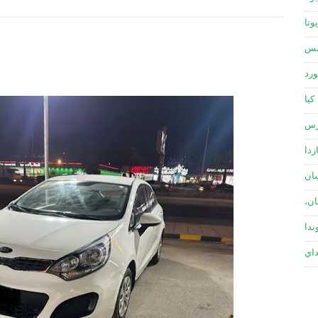
وتا
سس
ورد
كيا
زس
زدا
ان
ان،
ندا
داي