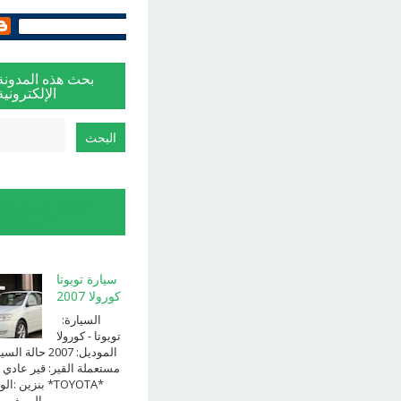
بحث هذه المدونة
الإلكترونية
الإبلاغ عن إساءة
الاستخدام
سيارة تويوتا
كورولا 2007
السيارة:
⁨تويوتا⁩ - ⁨كورولا⁩
الموديل: ⁨2007⁩ حالة ا
⁨مستعملة⁩ القير: ⁨قير عادي⁩ 
الوقود: ⁨بن
الــــفــــــئه ...